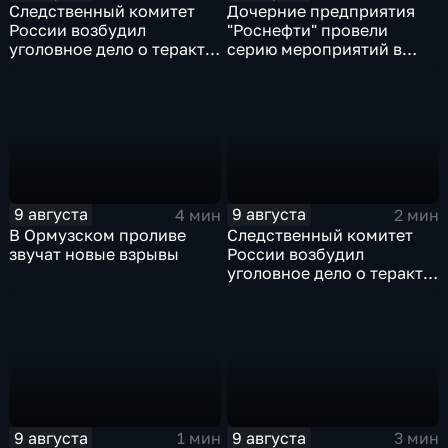
Следственный комитет
Дочерние предприятия
России возбудил
"Роснефти" провели
уголовное дело о теракте
серию мероприятий в
после ночной атаки ВСУ
поддержку коренных
на Белгород
народов Севера и
Дальнего Востока
9 августа
9 августа
4 мин
2 мин
В Ормузском проливе
Следственный комитет
звучат новые взрывы
России возбудил
уголовное дело о теракте
после ночной атаки ВСУ
на Белгород
9 августа
9 августа
1 мин
3 мин