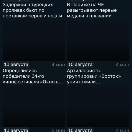
Задержки в турецких
В Париже на ЧЕ
проливах бьют по
разыгрывают первые
поставкам зерна и нефти
медали в плавании
10 августа
10 августа
4 мин
4 мин
Определились
Артиллеристы
победители 34-го
группировки «Восток»
кинофестиваля «Окно в
уничтожили
Европу» в Выборге
американский броневик
MaxxPro с пехотой ВСУ в
Запорожской области
10 августа
10 августа
3 мин
4 мин