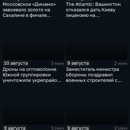
Московское «Динамо»
The Atlantic: Вашингтон
завоевало золото на
отказался дать Киеву
Сахалине в финале
лицензию на
шестого этапа
производство ЗРК Patriot
чемпионата России по
из-за финансовой
пляжному волейболу
невыгоды
10 августа
9 августа
3 мин
2 мин
Дроны на оптоволокне
Заместитель министра
Южной группировки
обороны поздравил
уничтожили укрепрайон
военных строителей с
ВСУ на Дружковском
профессиональным
направлении
праздником
9 августа
9 августа
3 мин
2 мин