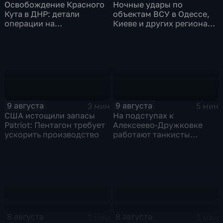
Освобождение Красного
Ночные удары по
Кута в ДНР: детали
объектам ВСУ в Одессе,
операции на
Киеве и других регионах
Добропольском
Украины
направлении
9 августа
9 августа
3 мин
5 мин
США истощили запасы
На подступах к
Patriot: Пентагон требует
Алексеево-Дружковке
ускорить производство
работают танкисты
"Южной"
8 августа
8 августа
1 мин
1 мин