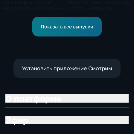
"Спящая красавица":
Сеута готовится к новому
ведущая уснула в прямом
штурму мигрантов
эфире
Показать все выпуски
Установить приложение Смотрим
О платформе
Эфир