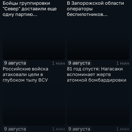
Бойцы группировки
В Запорожской области
"Север" доставили еще
операторы
одну партию
беспилотников
гуманитарного груза
группировки "Восток"
планомерно уничтожают
технику и укрепления
ВСУ
9 августа
9 августа
1 мин
1 мин
Российские войска
81 год спустя: Нагасаки
атаковали цели в
вспоминает жертв
глубоком тылу ВСУ
атомной бомбардировки
9 августа
9 августа
1 мин
1 мин