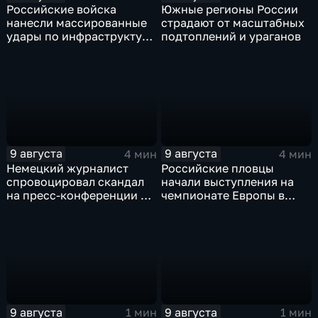
Российские войска
Южные регионы России
нанесли массированные
страдают от масштабных
удары по инфраструктуре
подтоплений и ураганов
и складам беспилотников
в глубоком тылу ВСУ
9 августа
9 августа
4 мин
4 мин
Немецкий журналист
Российские пловцы
спровоцировал скандал
начали выступления на
на пресс-конференции в
чемпионате Европы в
Сербии
Париже на фоне споров о
символике
9 августа
9 августа
1 мин
1 мин