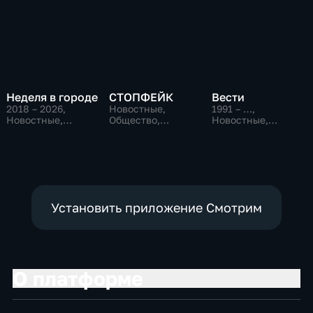
Неделя в городе
СТОПФЕЙК
Вести
2018 – 2026
,
Новостные,
1991 – …
,
Новостные,
Общество,
Новостные,
Общество,
общественно-
Общественно-
общественно-
политические
политические,
политические
социально-
экономические
Установить приложение Смотрим
О платформе