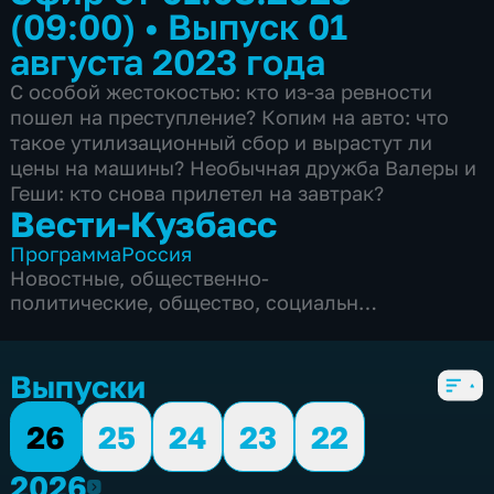
(09:00)
•
Выпуск 01
августа 2023 года
С особой жестокостью: кто из-за ревности
пошел на преступление? Копим на авто: что
такое утилизационный сбор и вырастут ли
цены на машины? Необычная дружба Валеры и
Геши: кто снова прилетел на завтрак?
Вести-Кузбасс
Программа
Россия
Новостные
,
общественно-
политические
,
общество
,
социально-
экономические
,
5 сезонов, 3135 выпусков
Выпуски
26
25
24
23
22
2026
2026