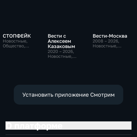
СТОПФЕЙК
Вести с
Вести-Москва
Алексеем
Новостные,
2008 – 2026
,
Общество,
Казаковым
Новостные,
общественно-
Общественно-
2020 – 2026
,
политические
политические,
Новостные,
социально-
Общественно-
экономические
политические
Установить приложение Смотрим
О платформе