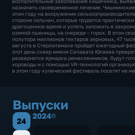
воспалительные заболевания кишечника, выявит
назначить своевременное лечение. Чишминские
этом году на вооружении сельхозпроизводителе
стороне сельчан, которые трудятся практически 
драгоценное время и успеть заложить в закром
озимой пшеницы, на очереди – горох. В этом се
полутора миллионов гектаров зерновых, 47 тыся
августа в Стерлитамаке пройдет ежегодный фес
этот день сквер имени Салавата Юлаева преврат
развернется ярмарка ремесленников, будут гото
хороводы и с помощью VR-технологий организую
в этом году купеческий фестиваль посетят не ме
Выпуски
2024
2024
24