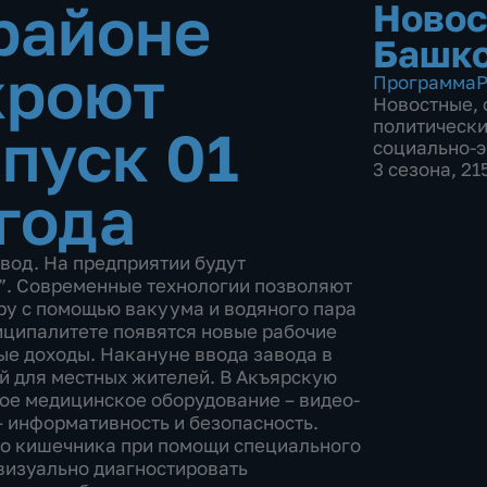
районе
Новос
Башко
кроют
Программа
Р
Новостные
,
политическ
пуск 01
социально-
3 сезона, 2
года
вод. На предприятии будут
”. Современные технологии позволяют
еру с помощью вакуума и водяного пара
иципалитете появятся новые рабочие
ые доходы. Накануне ввода завода в
й для местных жителей. В Акъярскую
ое медицинское оборудование – видео-
 информативность и безопасность.
го кишечника при помощи специального
визуально диагностировать