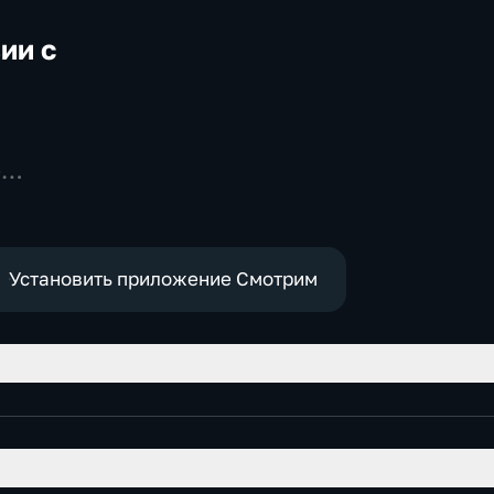
ии с
м
-
Установить приложение Смотрим