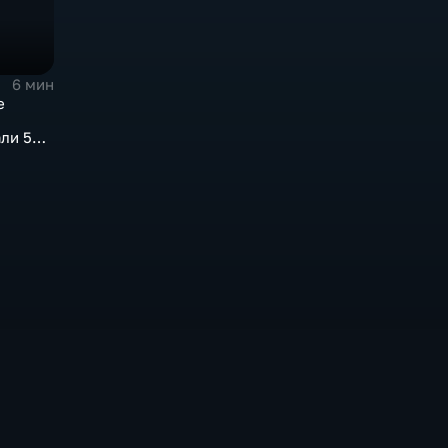
6 мин
е
ли 50
мму
ублей