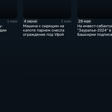
4 июня
29 мая
1 мин
1 мин
у-
Машина с сидящим на
На инвест-сабанту
едии
капоте парнем снесла
"Зауралье-2024" в
ограждение под Уфой
Башкирии подписа
соглашений на су
более 100 млрд р