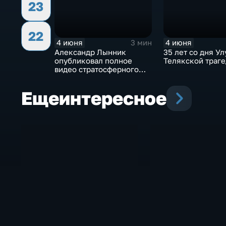
23
22
4 июня
4 июня
3 мин
Александр Лынник
35 лет со дня Ул
опубликовал полное
Телякской траг
видео стратосферного
прыжка
Еще
интересное