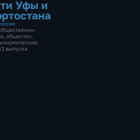
ти Уфы и
ртостана
оссия
общественно-
ие
,
общество
,
экономические
,
153 выпуска