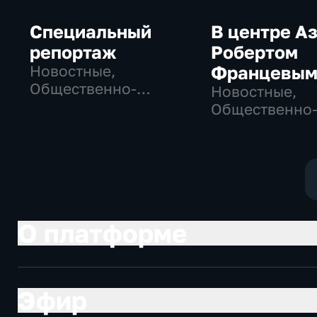
Специальный
В центре Аз
репортаж
Робертом
Новостные,
Францевы
Общественно-
Новостные,
политические,
Общественно
социально-
политические
экономические
О платформе
Эфир