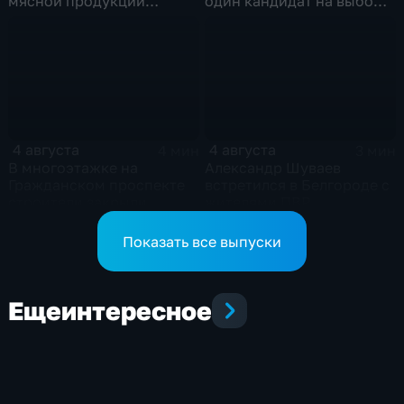
мясной продукции
один кандидат на выборы
неизвестного
в депутаты Госдумы
происхождения
4 августа
4 августа
4 мин
3 мин
В многоэтажке на
Александр Шуваев
Гражданском проспекте
встретился в Белгороде с
строители закрыли
жителями ПВР
тепловой контур по
временной схеме
Показать все выпуски
Еще
интересное