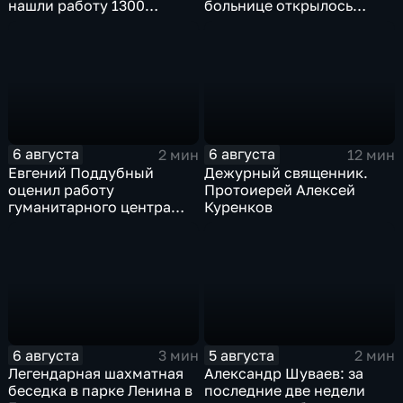
нашли работу 1300
больнице открылось
подростков
новое модульное
приемное отделение
6 августа
6 августа
2 мин
12 мин
Евгений Поддубный
Дежурный священник.
оценил работу
Протоиерей Алексей
гуманитарного центра
Куренков
в Грайворонском округе
6 августа
5 августа
3 мин
2 мин
Легендарная шахматная
Александр Шуваев: за
беседка в парке Ленина в
последние две недели