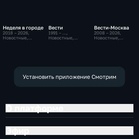
Неделя в городе
Вести
Вести-Москва
2018 – 2026
,
1991 – …
,
2008 – 2026
,
Новостные,
Новостные,
Новостные,
Общество,
Общественно-
Общественно-
общественно-
политические,
политические,
политические
социально-
социально-
экономические
экономические
Установить приложение Смотрим
О платформе
Эфир