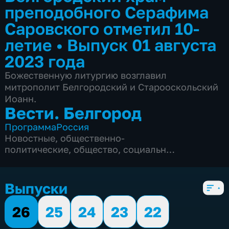
преподобного Серафима
Саровского отметил 10-
летие
•
Выпуск 01 августа
2023 года
Божественную литургию возглавил
митрополит Белгородский и Старооскольский
Иоанн.
Вести. Белгород
Программа
Россия
Новостные
,
общественно-
политические
,
общество
,
социально-
экономические
,
5 сезонов, 9975 выпусков
Выпуски
26
25
24
23
22