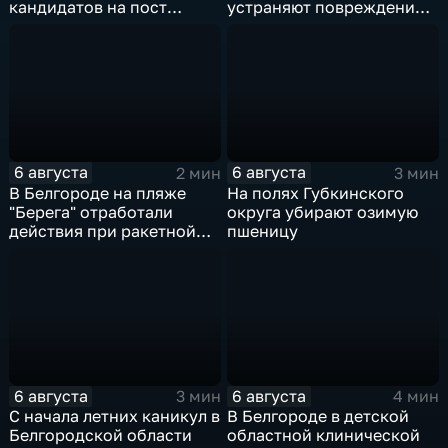
кандидатов на пост
устраняют повреждения
губернатора
после атаки ВСУ
6 августа
6 августа
2 мин
3 мин
В Белгороде на пляже
На полях Губкинского
"Берега" отработали
округа убирают озимую
действия при ракетной
пшеницу
опасности
6 августа
6 августа
3 мин
4 мин
С начала летних каникул в
В Белгороде в детской
Белгородской области
областной клинической