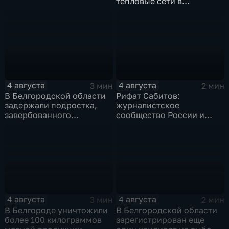
тепловые сети в
Заводском переулке
4 августа
4 августа
3 мин
2 мин
В Белгородской области
Рифат Сабитов:
задержали подростка,
журналистское
завербованного
сообщество России и
Украиной через чат
Казахстана должно
знакомств "Дайвинчик"
совместно противостоять
фейкам и дезинформации
4 августа
4 августа
3 мин
2 мин
В Белгороде уничтожили
В Белгородской области
более 100 килограммов
зарегистрирован еще