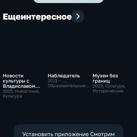
Еще
интересное
Новости
Наблюдатель
Музеи без
культуры с
границ
2011 – …
,
Владиславом
Образовательные,
2023
, Культура,
Культура
Флярковским
Исторические
2015
, Новостные,
Культура
Установить приложение Смотрим