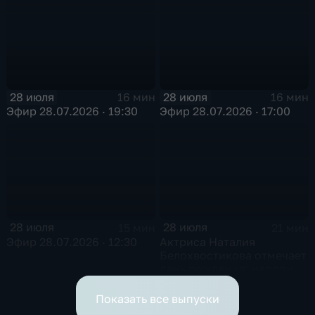
28 июля
28 июля
16 мин
16 мин
Эфир 28.07.2026 · 19:30
Эфир 28.07.2026 · 17:00
28 июля
28 июля
15 мин
21 мин
Эфир 28.07.2026 · 12:30
Актриса Наталия
Белохвостикова отмечает
день рождения: народной
артистке РСФСР — 75 лет
Показать все выпуски