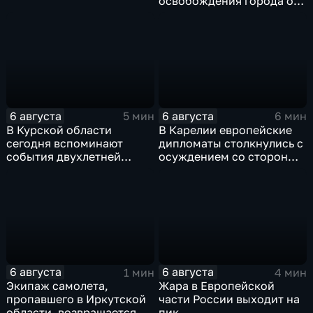
освобождения города от
немецко-фашистских
захватчиков
6 августа
6 августа
5 мин
6 мин
В Курской области
В Карелии европейские
сегодня вспоминают
дипломаты столкнулись с
события двухлетней
осуждением со стороны
давности
жителей
6 августа
6 августа
1 мин
4 мин
Экипаж самолета,
Жара в Европейской
пропавшего в Иркутской
части России выходит на
области, возвращается
пик