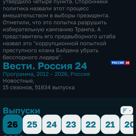
утвердило четыре пункта. Cторонники
политика назвали этот процесс
вмешательством в выборы президента.
Отметили, что это попытка разрушить
избирательную кампанию Трампа. А
представитель его предвыборного штаба
назвал это "коррупционной попыткой
преступного клана Байдена убрать
бесспорного лидера".
Вести. Россия 24
Программа
,
2012 – 2026
,
Россия
Новостные
,
15 сезонов, 51934 выпуска
Выпуски
26
25
24
23
22
21
20