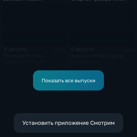
"Оренбург" в Кубке
России
6 августа
6 августа
1 мин
1 мин
Сборная России
Третья победа подряд:
завоевала четыре
российские
золотые медали во
ватерполисты победили
второй день КМ по
Черногорию на
зимнему плаванию
юниорском чемпионате
Показать все выпуски
мира
Установить приложение Смотрим