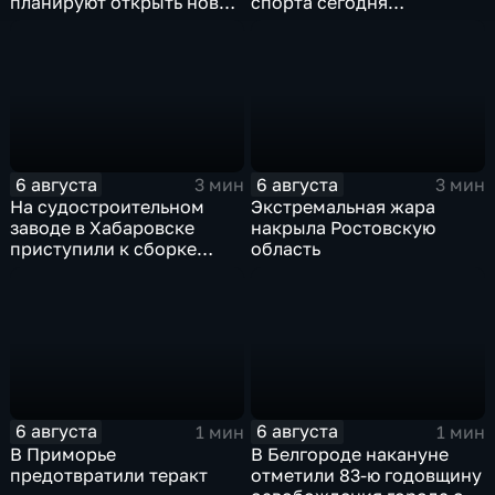
планируют открыть новую
спорта сегодня
больницу
завершаются
выступления по прыжкам
в воду
6 августа
6 августа
3 мин
3 мин
На судостроительном
Экстремальная жара
заводе в Хабаровске
накрыла Ростовскую
приступили к сборке
область
дебаркадеров
6 августа
6 августа
1 мин
1 мин
В Приморье
В Белгороде накануне
предотвратили теракт
отметили 83-ю годовщину