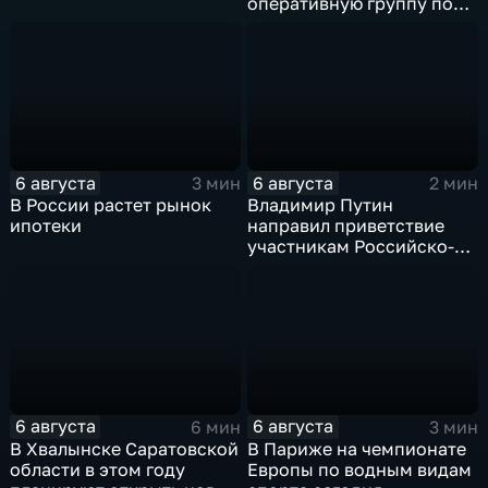
оперативную группу по
смене власти на Кубе.
6 августа
6 августа
3 мин
2 мин
В России растет рынок
Владимир Путин
ипотеки
направил приветствие
участникам Российско-
киргизского
экономического форума
и Российско-киргизской
межрегиональной
конференции
6 августа
6 августа
6 мин
3 мин
В Хвалынске Саратовской
В Париже на чемпионате
области в этом году
Европы по водным видам