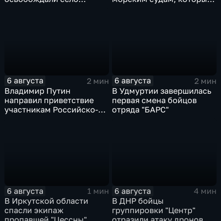
Зарница в Запорожской
перевозят военные грузы
области
6 августа
6 августа
2 мин
2 мин
Владимир Путин
В Удмуртии завершилась
направил приветствие
первая смена бойцов
участникам Российско-
отряда "БАРС"
киргизского
экономического форума
и Российско-киргизской
межрегиональной
конференции
6 августа
6 августа
1 мин
4 мин
В Иркутской области
В ДНР бойцы
спасли экипаж
группировки "Центр"
пропавшей "Цессны"
отразили атаку дронов