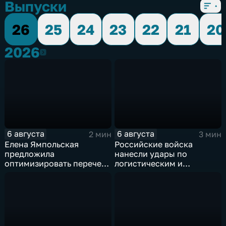
Выпуски
26
25
24
23
22
21
20
2026
2026
6 августа
6 августа
2 мин
3 мин
Елена Ямпольская
Российские войска
предложила
нанесли удары по
оптимизировать перечень
логистическим и
олимпиад для
энергетическим объектам
поступления в вузы
ВСУ