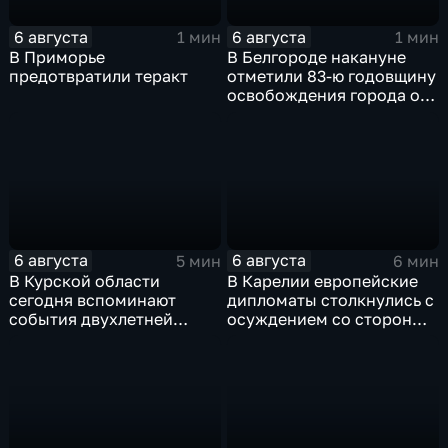
6 августа
6 августа
1 мин
1 мин
В Приморье
В Белгороде накануне
предотвратили теракт
отметили 83-ю годовщину
освобождения города от
немецко-фашистских
захватчиков
6 августа
6 августа
5 мин
6 мин
В Курской области
В Карелии европейские
сегодня вспоминают
дипломаты столкнулись с
события двухлетней
осуждением со стороны
давности
жителей