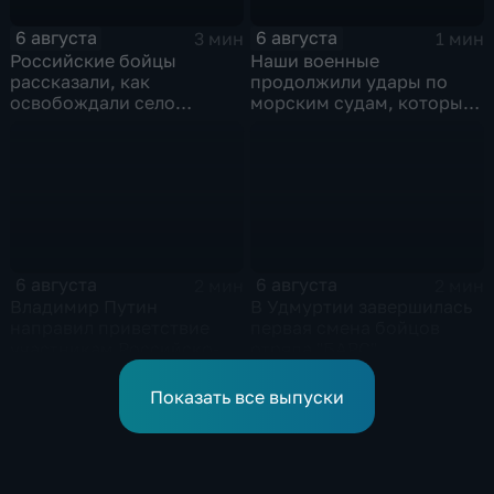
6 августа
6 августа
3 мин
1 мин
Российские бойцы
Наши военные
рассказали, как
продолжили удары по
освобождали село
морским судам, которые
Зарница в Запорожской
перевозят военные грузы
области
6 августа
6 августа
2 мин
2 мин
Владимир Путин
В Удмуртии завершилась
направил приветствие
первая смена бойцов
участникам Российско-
отряда "БАРС"
киргизского
экономического форума
Показать все выпуски
и Российско-киргизской
межрегиональной
конференции