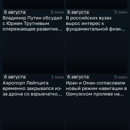
6 августа
6 августа
6 мин
5 мин
Владимир Путин обсудил
В российских вузах
с Юрием Трутневым
вырос интерес к
опережающее развитие
фундаментальной физике
Дальнего Востока
и авиастроению на фоне
перехода к новой модели
образования
6 августа
6 августа
1 мин
5 мин
Аэропорт Лейпцига
Иран и Оман согласовали
временно закрывался из-
новый режим навигации в
за дрона со взрывчаткой
Ормузском проливе на
рядом с украинским
фоне нехватки
грузовым самолетом
боеприпасов у США