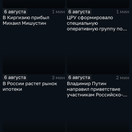
6 августа
6 августа
1 мин
1 мин
В Киргизию прибыл
ЦРУ сформировало
Михаил Мишустин
специальную
оперативную группу по
смене власти на Кубе.
6 августа
6 августа
3 мин
2 мин
В России растет рынок
Владимир Путин
ипотеки
направил приветствие
участникам Российско-
киргизского
экономического форума
и Российско-киргизской
межрегиональной
конференции