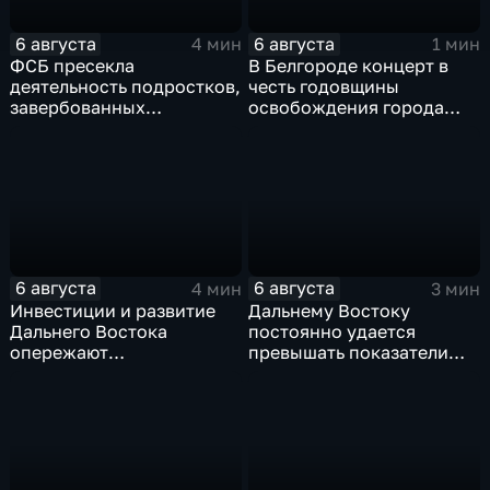
6 августа
6 августа
4 мин
1 мин
ФСБ пресекла
В Белгороде концерт в
деятельность подростков,
честь годовщины
завербованных
освобождения города
украинскими
продолжился несмотря
спецслужбами для
на блэкаут
терактов в России
6 августа
6 августа
4 мин
3 мин
Инвестиции и развитие
Дальнему Востоку
Дальнего Востока
постоянно удается
опережают
превышать показатели
среднероссийские
привлечения
показатели
инвестицийВ