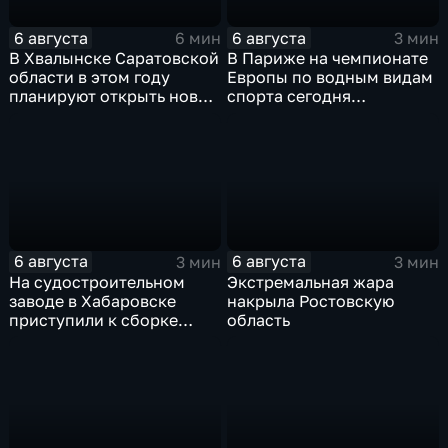
6 августа
6 августа
6 мин
3 мин
В Хвалынске Саратовской
В Париже на чемпионате
области в этом году
Европы по водным видам
планируют открыть новую
спорта сегодня
больницу
завершаются
выступления по прыжкам
в воду
6 августа
6 августа
3 мин
3 мин
На судостроительном
Экстремальная жара
заводе в Хабаровске
накрыла Ростовскую
приступили к сборке
область
дебаркадеров