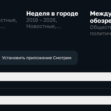
Неделя в городе
Между
остные,
2018 – 2026
,
обозр
-
Новостные,
Общест
,
Общество,
политич
общественно-
е
политические
Установить приложение Смотрим