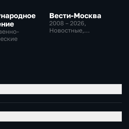
народное
Вести-Москва
ение
2008 – 2026
,
Новостные,
венно-
Общественно-
еские
политические,
социально-
экономические