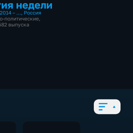
ия недели
2014 – …
,
Россия
о-политические
,
 582 выпуска