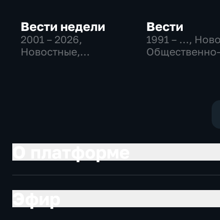
Вести недели
Вести
2001 – 2026
,
1991 – …
, Нов
Новостные,
Общественно
Общественно-
политические
политические
социально-
экономически
О платформе
Эфир