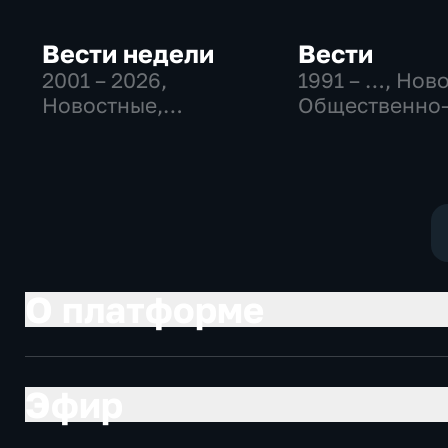
Вести недели
Вести
2001 – 2026
,
1991 – …
, Нов
Новостные,
Общественно
Общественно-
политические
политические
социально-
экономически
О платформе
Эфир