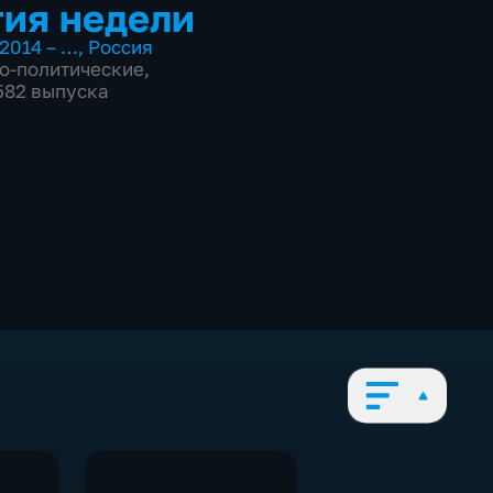
ия недели
2014 – …
,
Россия
о-политические
,
 582 выпуска