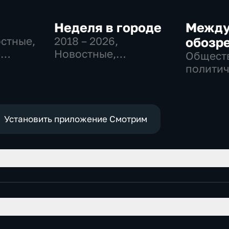
Неделя в городе
Между
остные,
2018 – 2026
,
обозр
-
Новостные,
Общест
,
Общество,
политич
общественно-
е
политические
Установить приложение Смотрим