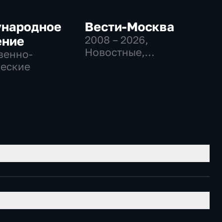
народное
Вести-Москва
ение
2008 – 2026
,
Новостные,
венно-
Общественно-
еские
политические,
социально-
экономические