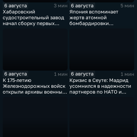
6 августа
6 августа
3 мин
5 мин
Хабаровский
Япония вспоминает
судостроительный завод
жертв атомной
начал сборку первых
бомбардировки
дебаркадеров
Хиросимы
6 августа
6 августа
1 мин
1 мин
К 175-летию
Кризис в Сеуте: Мадрид
Железнодорожных войск
усомнился в надежности
открыли архивы военных
партнеров по НАТО и
лет
США