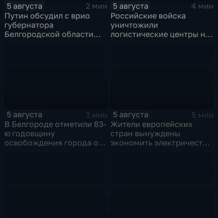
5 августа
5 августа
2 мин
4 мин
Путин обсудил с врио
Российские войска
губернатора
уничтожили
Белгородской области
логистические центры на
безопасность и развитие
Украине,
региона
использовавшиеся для
нужд ВСУ
5 августа
5 августа
3 мин
5 мин
В Белгороде отметили 83-
Жители европейских
ю годовщину
стран вынуждены
освобождения города от
экономить электричество
фашистских захватчиков
из-за рекордного
обмеления Дуная