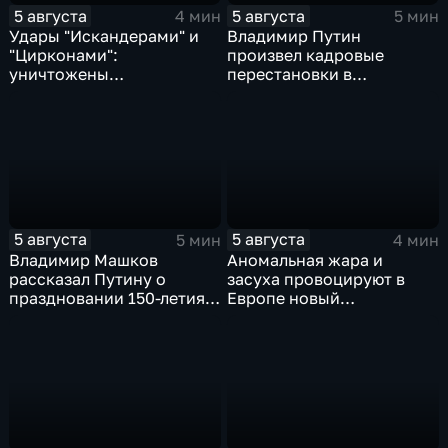
5 августа
5 августа
4 мин
5 мин
Удары "Искандерами" и
Владимир Путин
"Цирконами":
произвел кадровые
уничтожены
перестановки в
логистические базы ВСУ
руководстве
под Киевом
Минобороны и СВО
5 августа
5 августа
5 мин
4 мин
Владимир Машков
Аномальная жара и
рассказал Путину о
засуха провоцируют в
праздновании 150-летия
Европе новый
Союза театральных
энергетический и
деятелей и новых
продовольственный
инициативах
кризис