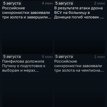
5 августа
5 августа
4 мин
2 мин
Российские
В результате атаки дрона
синхронистки завоевали
ВСУ на больницу в
три золота и завершили
Донецке погиб человек и
чемпионат Европы в
разрушено
Париже с двенадцатью
ревматологическое
медалями
отделение
5 августа
5 августа
9 мин
1 мин
Памфилова доложила
Российские
Путину о подготовке к
синхронистки завоевали
выборам и мерах
три золота на чемпионате
безопасности в условиях
Европы в Париже
угроз