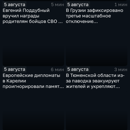
5 августа
5 августа
5 мин
1 мин
Евгений Поддубный
В Грузии зафиксировано
вручил награды
третье масштабное
родителям бойцов СВО в
отключение
день освобождения
электроэнергии за
Белгорода
последние две недели
5 августа
5 августа
6 мин
3 мин
Европейские дипломаты
В Тюменской области из-
в Карелии
за паводка эвакуируют
проигнорировали память
жителей и укрепляют
советских солдат, убитых
берега земляными валами
финскими оккупантами