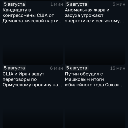
5 августа
5 августа
1 мин
5 мин
Кандидату в
Аномальная жара и
конгрессмены США от
засуха угрожают
Демократической партии
энергетике и сельскому
грозит тюрьма за драку с
хозяйству европейских
ножом на Гавайях
стран
5 августа
5 августа
6 мин
15 мин
США и Иран ведут
Путин обсудил с
переговоры по
Машковым итоги
Ормузскому проливу на
юбилейного года Союза
фоне истощения
театральных деятелей
американских военных
России
запасов