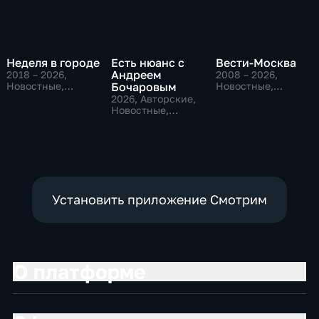
Неделя в городе
Есть нюанс с
Вести-Москва
Андреем
2018 – 2026
,
2008 – 2026
,
Новостные,
Бочаровым
Новостные,
Общество,
Общественно-
2026
, Авторские,
общественно-
политические,
Новостные,
политические
социально-
общественно-
экономические
политические
Установить приложение Смотрим
О платформе