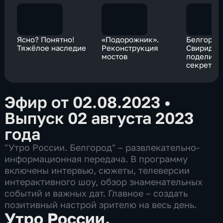
Ясно? Понятно!
«Подорожник».
Белгород
Тяжёлое наследие
Реконструкция
Свиридов
мостов
поделила
секретам
идеально
консерва
Эфир от 02.08.2023
•
Выпуск 02 августа 2023
года
"Утро России. Белгород" – развлекательно-
информационная передача. В программу
включены интервью, сюжеты, телеверсии
интерактивного шоу, обзор знаменательных
событий и важных дат. Главное – создать
позитивный настрой зрителю на весь день.
Утро России.