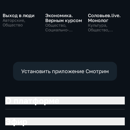
Выход в люди
Экономика.
Соловьев.live.
Верным курсом
Монолог
Авторские,
Общество
Общество,
Культура,
Социально-
Общество,
экономические
политические
Установить приложение Смотрим
О платформе
Эфир