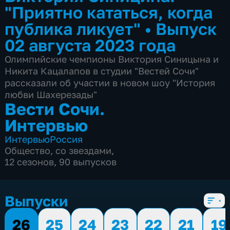
"Приятно кататься, когда
публика ликует"
•
Выпуск
02 августа 2023 года
Олимпийские чемпионы Виктория Синицына и
Никита Кацалапов в студии "Вестей Сочи"
рассказали об участии в новом шоу "История
любви Шахерезады"
Вести Сочи.
Интервью
Интервью
Россия
Общество
,
со звездами
,
12 сезонов, 90 выпусков
Выпуски
26
25
24
23
22
21
19