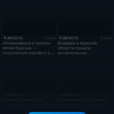
Знаменской роще Курска
реконструкция
4 августа
4 августа
1 мин
3 мин
«Отжимаемся к тысячи-
Впервые в Курской
летию Курска» —
области прошли
спортивный марафон для
региональные
горожан
соревнования по
мотоджимхане
4 августа
4 августа
4 мин
3 мин
Куряне занимаются
Очередная вахта памяти
спортивной рыбалкой на
проходит в Знаменской
водоёмах региона
роще Курска