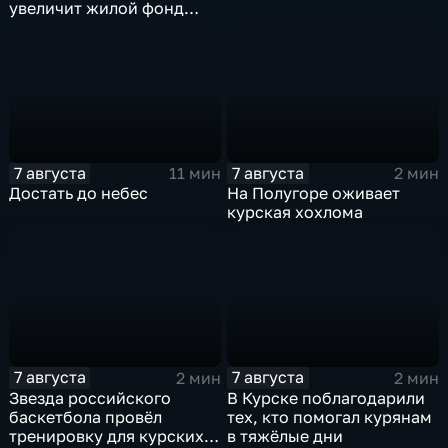
увеличит жилой фонд
Курска группа компаний
ИНСТЕП
7 августа
7 августа
11 мин
2 мин
Достать до небес
На Полугоре оживает
курская хохлома
7 августа
7 августа
2 мин
2 мин
Звезда российского
В Курске поблагодарили
баскетбола провёл
тех, кто помогал курянам
тренировку для курских
в тяжёлые дни