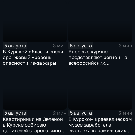
5 августа
5 августа
3 мин
3 мин
В Курской области ввели
Впервые куряне
оранжевый уровень
представляют регион на
опасности из-за жары
всероссийских
юношеских
соревнованиях по игре в
лапту
5 августа
5 августа
2 мин
2 мин
Квартирники на Зелёной
В Курском краеведческом
в Курске собирают
музее заработала
ценителей старого кино
выставка керамических