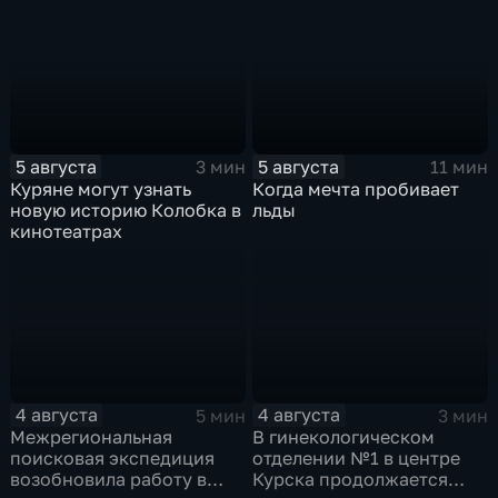
уже 8 лет
игрушек в традиционных
нарядах нашего края
5 августа
5 августа
3 мин
11 мин
Куряне могут узнать
Когда мечта пробивает
новую историю Колобка в
льды
кинотеатрах
4 августа
4 августа
5 мин
3 мин
Межрегиональная
В гинекологическом
поисковая экспедиция
отделении №1 в центре
возобновила работу в
Курска продолжается