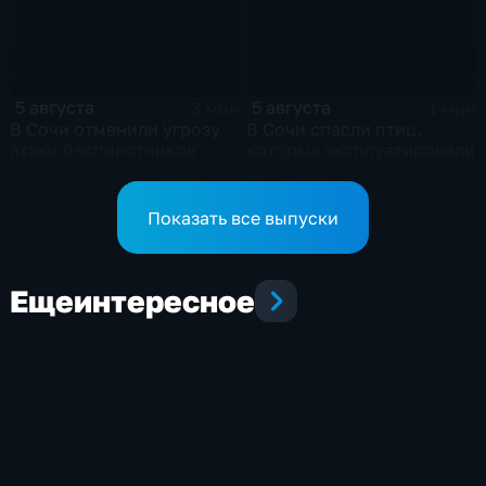
5 августа
5 августа
3 мин
1 мин
В Сочи отменили угрозу
В Сочи спасли птиц,
атаки беспилотников
которых эксплуатировали
фотографы-живодеры
Показать все выпуски
Еще
интересное