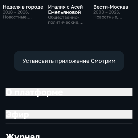
Неделя в городе
Италия с Асей
Вести-Москва
Емельяновой
2018 – 2026
,
2008 – 2026
,
Новостные,
Новостные,
Общественно-
Общество,
Общественно-
политические,
общественно-
политические,
Общество,
политические
социально-
новостные
экономические
Установить приложение Смотрим
О платформе
Эфир
Журнал