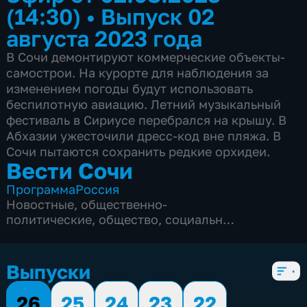
(14:30)
•
Выпуск 02
августа 2023 года
В Сочи демонтируют коммерческие объекты-
самострои. На курорте для наблюдения за
изменением погоды будут использовать
беспилотную авиацию. Летний музыкальный
фестиваль в Сириусе перебрался на крышу. В
Абхазии ужесточили дресс-код вне пляжа. В
Сочи пытаются сохранить редкие орхидеи.
Вести Сочи
Программа
Россия
Новостные
,
общественно-
политические
,
общество
,
социально-
экономические
,
5 сезонов, 8696 выпусков
Выпуски
26
25
24
23
22