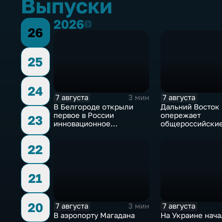
Выпуски
2026
2026
26
25
24
7 августа
7 августа
3 мин
В Белгороде открыли
Дальний Восток
первое в России
опережает
23
инновационное
общероссийски
модульное приемное
по привлечению
отделение детской
инвестиций, до
22
больницы
Юрий Трутнев В
Путину
21
20
7 августа
7 августа
3 мин
В аэропорту Магадана
На Украине нача