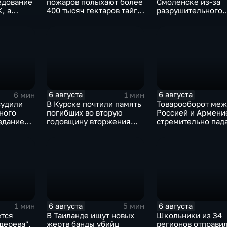
едование
пожаров полыхают более
Смоленске из-за
, а
400 тысяч гектаров тайги,
разрушительного
олнят
зафиксировано 77 очагов
урагана, 15 тысяч
ченными
возгорания
жителей остались 
света
6 августа
6 августа
6 мин
1 мин
судили
В Курске почтили память
Товарооборот меж
ного
погибших во вторую
Россией и Армени
здание
годовщину вторжения
стремительно пада
ластера
ВСУ
фоне курса Ереван
евроинтеграцию
6 августа
6 августа
1 мин
5 мин
ется
В Таиланде ищут новых
Школьники из 34
дерева",
жертв банды убийц
регионов отправил