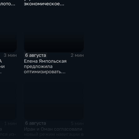
олотому
экономическое
роекта
партнерство в рамках
"
Евразийского
экономического союза
6 августа
3 мин
2 мин
А
Елена Ямпольская
ни
предложила
оптимизировать
жей
перечень олимпиад для
ты мира
поступления в вузы
6 августа
1 мин
5 мин
а
Иран и Оман согласовали
лся из-
новый режим навигации в