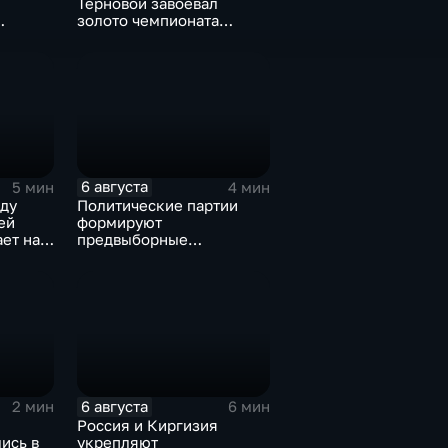
Терновой завоевал
золото чемпионата
Европы в прыжках с 10-
без
метровой вышки
6 августа
5 мин
4 мин
ду
Политические партии
ей
формируют
ет на
предвыборные
а на
программы на фоне роста
электоральной
активности
6 августа
2 мин
6 мин
Россия и Киргизия
ись в
укрепляют