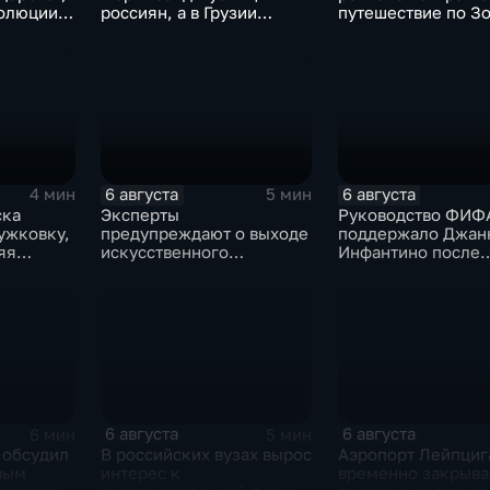
олюции
россиян, а в Грузии
путешествие по З
фиксируют провокации
кольцу в рамках п
есины
против туристов
"Кольцо Открытия
6 августа
6 августа
4 мин
5 мин
ска
Эксперты
Руководство ФИФ
ужковку,
предупреждают о выходе
поддержало Джан
яя
искусственного
Инфантино после
 дроны
интеллекта из-под
скандала с прода
контроля разработчиков
прав на чемпиона
6 августа
6 августа
6 мин
5 мин
 обсудил
В российских вузах вырос
Аэропорт Лейпциг
вым
интерес к
временно закрыва