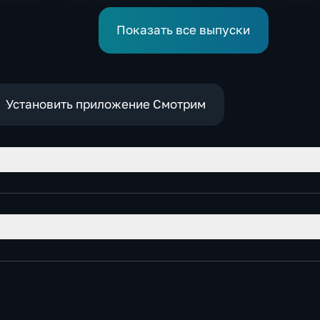
азвитие
фундаментальной физике
за дрона со взрыв
ка
и авиастроению на фоне
рядом с украинск
перехода к новой модели
грузовым самолет
Показать все выпуски
образования
Установить приложение Смотрим