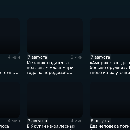
7 августа
7 августа
4 мин
6 мин
Механик-водитель с
«Америке всегда 
позывным «Баян» три
больше оружия»: 
е темпы
года на передовой:
гневе из-за утечк
история мужества
о дефиците снаряд
ложил
российского
США
ладимиру
добровольца
7 августа
6 августа
4 мин
4 мин
лось
В Якутии из-за лесных
Два человека поги