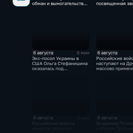
обман и вымогательство
посвященная эв
со стороны
художественной
командования ВСУ
обработки древ
6 августа
6 августа
6 мин
Экс-посол Украины в
Российские вой
США Ольга Стефанишина
наступают на Др
оказалась под
массово примен
следствием по делу о
оптоволоконные
коррупции
6 августа
6 августа
3 мин
Российские войска
Владимир Путин
нанесли удары по
с Юрием Трутне