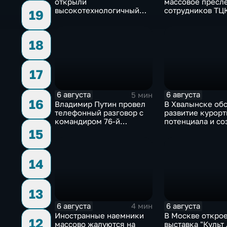
открыли
массовое пресл
высокотехнологичный
сотрудников ТЦК
19
грузовой терминал
военкоматы поп
бывшими заклю
18
17
6 августа
6 августа
5 мин
16
Владимир Путин провел
В Хвалынске об
телефонный разговор с
развитие курорт
командиром 76-й
потенциала и со
дивизии ВДВ
медицинского к
15
Абдулазизом
Шихабидовым
14
13
6 августа
6 августа
4 мин
Иностранные наемники
В Москве откро
12
массово жалуются на
выставка "Культ 