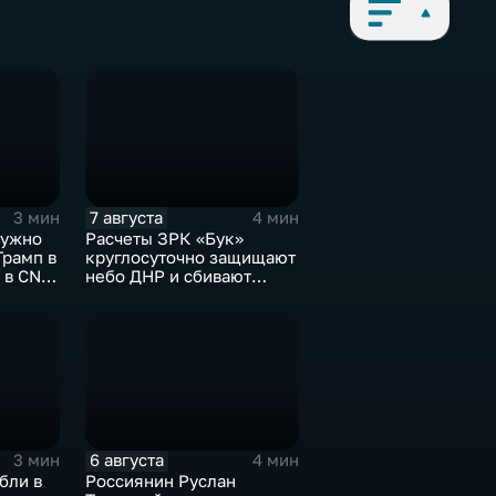
7 августа
3 мин
4 мин
нужно
Расчеты ЗРК «Бук»
Трамп в
круглосуточно защищают
и в CNN
небо ДНР и сбивают
ов в
десятки вражеских
дронов
6 августа
3 мин
4 мин
бли в
Россиянин Руслан