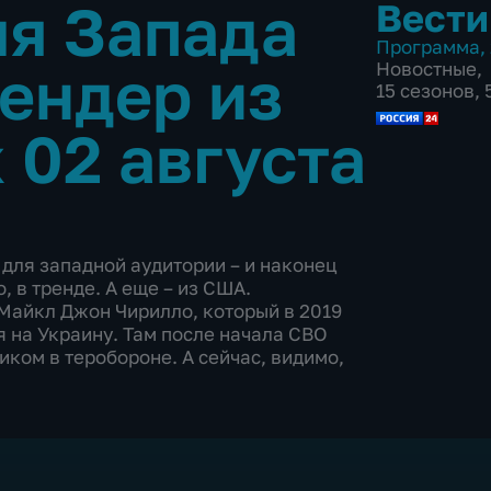
я Запада
Вести
Программа
,
гендер из
Новостные
,
15 сезонов,
 02 августа
 для западной аудитории – и наконец
, в тренде. А еще – из США.
Майкл Джон Чирилло, который в 2019
я на Украину. Там после начала СВО
ком в теробороне. А сейчас, видимо,