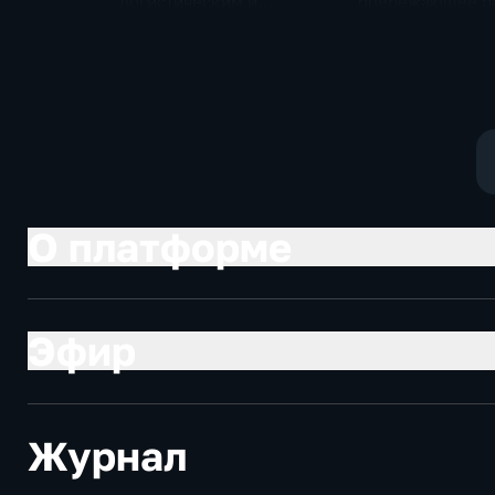
логистическим и
опережающее р
энергетическим
Дальнего Восто
объектам ВСУ
О платформе
Эфир
Журнал