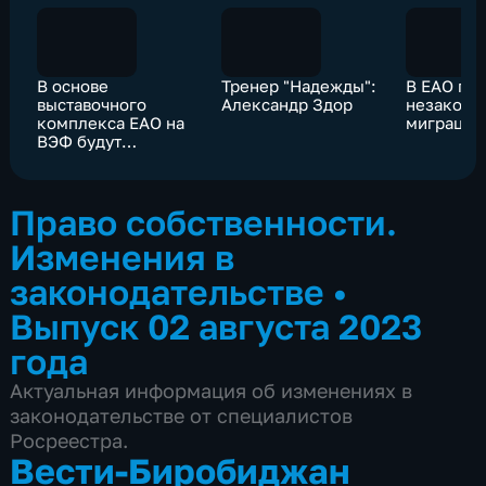
В основе
Тренер "Надежды":
В ЕАО пр
выставочного
Александр Здор
незаконн
комплекса ЕАО на
миграции
ВЭФ будут
национальные
проекты
Право собственности.
Изменения в
законодательстве
•
Выпуск 02 августа 2023
года
Актуальная информация об изменениях в
законодательстве от специалистов
Росреестра.
Вести-Биробиджан