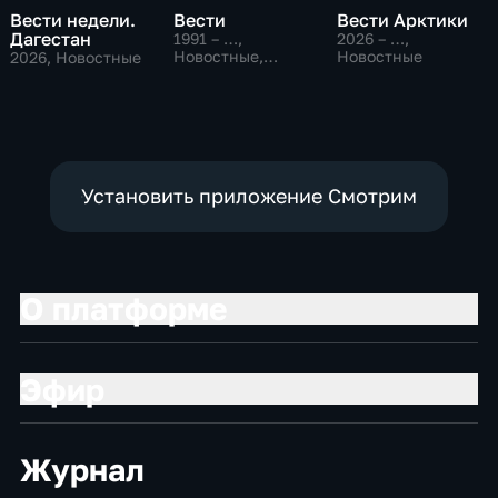
Вести недели.
Вести
Вести Арктики
Дагестан
1991 – …
,
2026 – …
,
Новостные,
Новостные
2026
, Новостные
Общественно-
политические,
социально-
экономические
Установить приложение Смотрим
О платформе
Эфир
Журнал