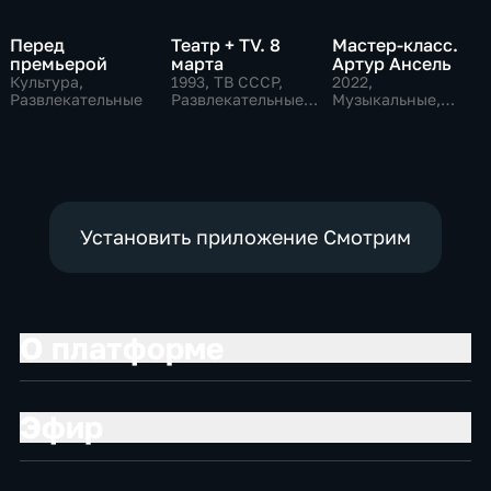
Перед
Театр + TV. 8
Мастер-класс.
премьерой
марта
Артур Ансель
Культура,
1993
, ТВ СССР,
2022
,
Развлекательные
Развлекательные,
Музыкальные,
общество
Образовательные,
развлекательные
Установить приложение Смотрим
О платформе
Эфир