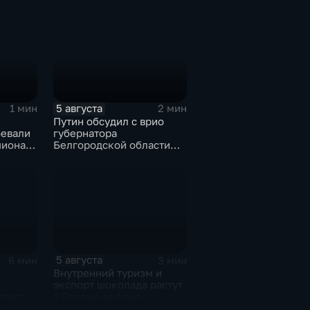
театральных деятелей
нных
России
5 августа
1 мин
2 мин
Путин обсудил с врио
оевали
губернатора
пионате
Белгородской области
безопасность и развитие
региона
5 августа
6 мин
3 мин
Внутренний туризм и
экспорт шоколада растут
изисом
в России на фоне
вия
прогнозов об обвале