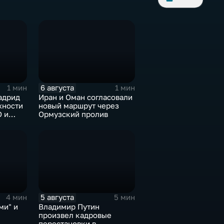
6 августа
1 мин
1 мин
адрид
Иран и Оман согласовали
жности
новый маршрут через
О и
Ормузский пролив
5 августа
4 мин
5 мин
ми" и
Владимир Путин
произвел кадровые
перестановки в