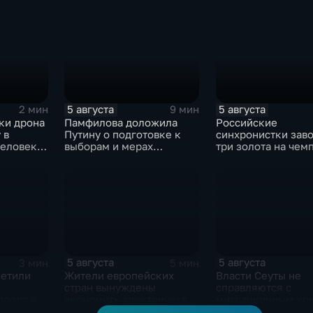
а драку с
хозяйству европейских
фоне истощения
х
стран
американских вое
запасов
5 августа
5 августа
2 мин
9 мин
аки дрона
Памфилова доложила
Российские
 в
Путину о подготовке к
синхронистки зав
еловек и
выборам и мерах
три золота на чем
безопасности в условиях
Европы в Париже
кое
угроз
5 августа
5 августа
3 мин
5 мин
метили
Жители европейских
Власти Сеуты не
стран вынуждены
справляются с
орода от
экономить электричество
миграционным кр
ватчиков
из-за рекордного
на фоне бездейст