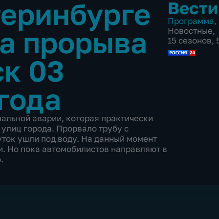
теринбурге
Вести
Программа
,
за прорыва
Новостные
,
15 сезонов,
к 03
года
альной аварии, которая практически
улиц города. Прорвало трубу с
уток ушли под воду. На данный момент
. Но пока автомобилистов направляют в
.