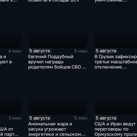
му
логистические ба
под Киевом
5 августа
5 августа
4 мин
5 мин
а и
Евгений Поддубный
В Грузии зафикси
уют в
вручил награды
третье масштабно
родителям бойцов СВО в
отключение
и
день освобождения
электроэнергии з
ный
Белгорода
последние две не
5 августа
5 августа
1 мин
5 мин
Аномальная жара и
США и Иран ведут
ША от
засуха угрожают
переговоры по
й партии
энергетике и сельскому
Ормузскому проли