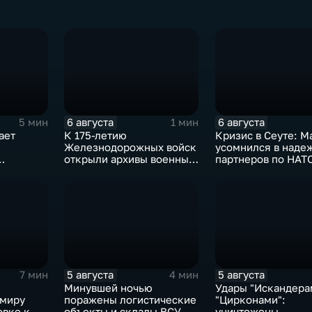
6 августа
6 августа
5 мин
1 мин
ает
К 175-летию
Кризис в Сеуте: М
Железнодорожных войск
усомнился в наде
открыли архивы военных
партнеров по НАТ
лет
США
5 августа
5 августа
7 мин
4 мин
Минувшей ночью
Удары "Искандера
имиру
поражены логистические
"Цирконами":
овке к
объекты и склады ВСУ
уничтожены