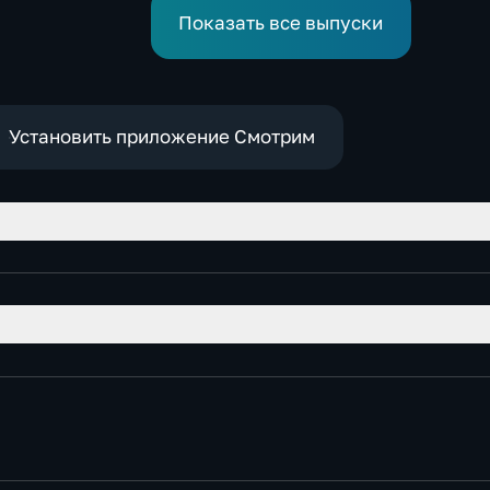
обмеления Дуная
Мадрида и разногл
Показать все выпуски
ЕС
Установить приложение Смотрим