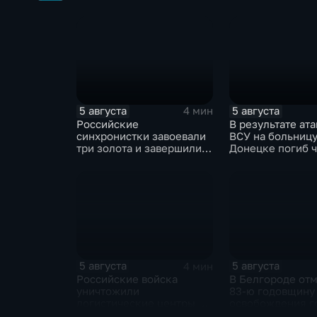
берега земляными
грозит тюрьма з
валами
ножом на Гавайя
5 августа
5 августа
4 мин
Российские
В результате ат
синхронистки завоевали
ВСУ на больницу
три золота и завершили
Донецке погиб ч
чемпионат Европы в
разрушено
Париже с двенадцатью
ревматологичес
медалями
отделение
5 августа
5 августа
4 мин
Российские войска
В Белгороде от
уничтожили
83-ю годовщину
логистические центры на
освобождения г
Украине,
фашистских зах