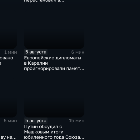
зы ВСУ
руководстве Минобороны
и СВО
5 августа
1 мин
6 мин
ровано
Европейские дипломаты
е
в Карелии
проигнорировали память
а
советских солдат, убитых
дели
финскими оккупантами
5 августа
6 мин
15 мин
Путин обсудил с
Машковым итоги
ву на
юбилейного года Союза