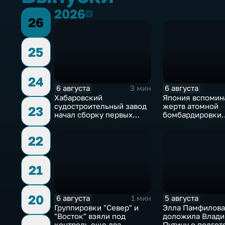
2026
2026
26
25
24
6 августа
6 августа
3 мин
Хабаровский
Япония вспомин
судостроительный завод
жертв атомной
23
начал сборку первых
бомбардировки
дебаркадеров
Хиросимы
22
21
20
6 августа
5 августа
1 мин
Группировки "Север" и
Элла Памфилова
"Восток" взяли под
доложила Влад
контроль еще два
Путину о подгот