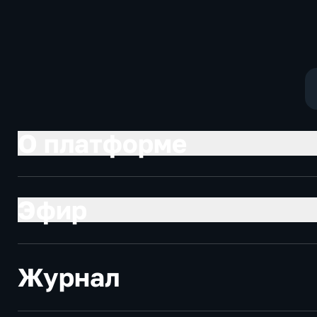
использовавшиеся для
нужд ВСУ
О платформе
Эфир
Журнал