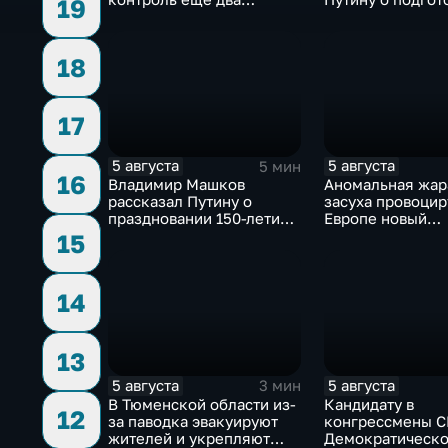
19
населенных пункта
выборам в Госду
18
17
5 августа
5 августа
5 мин
16
Владимир Машков
Аномальная жар
рассказал Путину о
засуха провоцир
праздновании 150-летия
Европе новый
Союза театральных
энергетический 
15
деятелей и новых
продовольствен
инициативах
кризис
14
13
5 августа
5 августа
3 мин
В Тюменской области из-
Кандидату в
12
за паводка эвакуируют
конгрессмены С
жителей и укрепляют
Демократическо