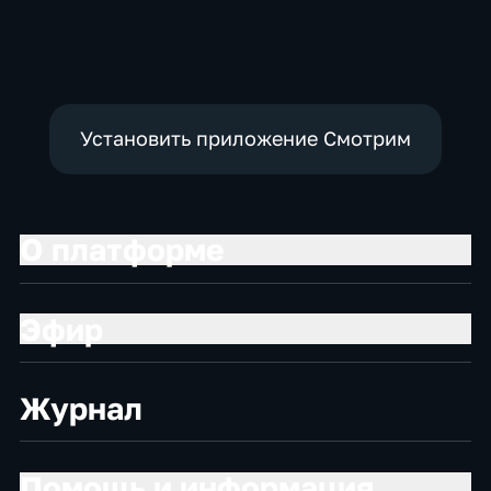
Общественно-
Общество,
Общественно-
политические
общественно-
политические,
политические
социально-
экономические
Установить приложение Смотрим
О платформе
Эфир
Журнал
Помощь и информация