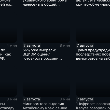
помочь
украинского военпрома
целая сеть незак
ей на
нанесены в общей
крипто-обменник
сложности более 10-ти
массированных и
групповых ударов
7 августа
7 августа
4 мин
8 мин
 по
56% уже выбрали:
Трамп предупреди
й: как
ВЦИОМ оценил
последствиях поб
РФ
готовность россиян
демократов на выб
чь
голосовать на выборах в
Сенат.
Госдуму
7 августа
7 августа
3 мин
3 мин
квы
Минпромторг выделил
"Цифровая эволюци
эстакаду
Алтайскому краю свыше
Калуге говорили о