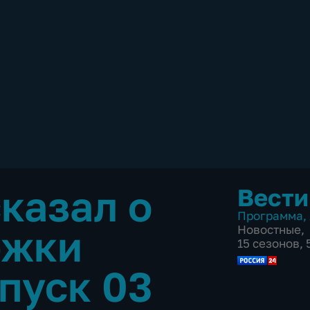
казал о
Вести
Программа
,
ржки
Новостные
,
15 сезонов,
пуск 03