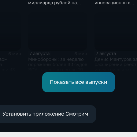
миллиарда рублей на
инновационных
промразвитие
IT‑проектах
7 августа
7 августа
6 мин
6 мин
рвом
Минобороны: за неделю
Денис Мантуров з
в
поражены более 30 судов
расширении реест
али 43
ВСУ, нанесено свыше 10
индустриальных п
атов"
ударов по ключевым
Ярославской обла
объектам
Показать все выпуски
Установить приложение Смотрим