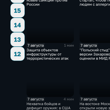
новые санкции против
стартап, чтобы 
России
людям с аллерги
собак
15
14
13
7 августа
7 августа
1 мин
Защита объектов
"Польский стыд"
12
инфраструктуры от
версии Захарово
террористических атак
оценили в МИД 
скандальную ре
Навроцкого
7 августа
7 августа
4 мин
Нехватка бойцов и
На востоке Мос
дефицит оружия: в США
открыли новую 