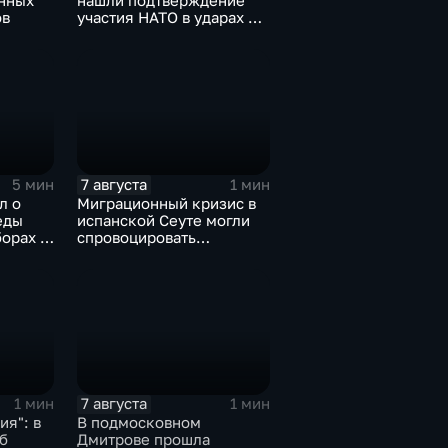
онных
нашли подтверждение
ов
участия НАТО в ударах по
России
7 августа
5 мин
1 мин
л о
Миграционный кризис в
еды
испанской Сеуте могли
орах в
спровоцировать
спецслужбы Израиля
7 августа
1 мин
1 мин
я": в
В подмосковном
б
Дмитрове прошла