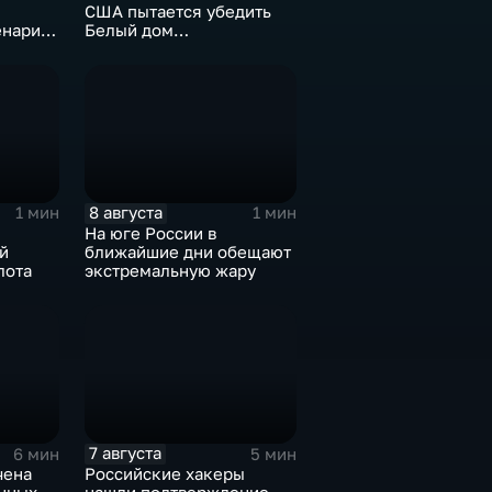
США пытается убедить
енарий
Белый дом
на Кубе
незамедлительно
завершить конфликт с
Ираном
8 августа
1 мин
1 мин
На юге России в
й
ближайшие дни обещают
лота
экстремальную жару
7 августа
6 мин
5 мин
чена
Российские хакеры