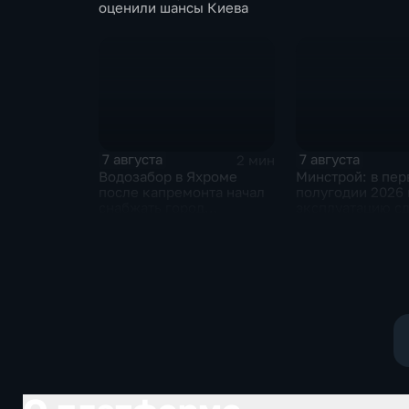
оценили шансы Киева
7 августа
7 августа
2 мин
Водозабор в Яхроме
Минстрой: в пе
после капремонта начал
полугодии 2026 
снабжать город
эксплуатацию сд
качественной водой
миллиона "квадр