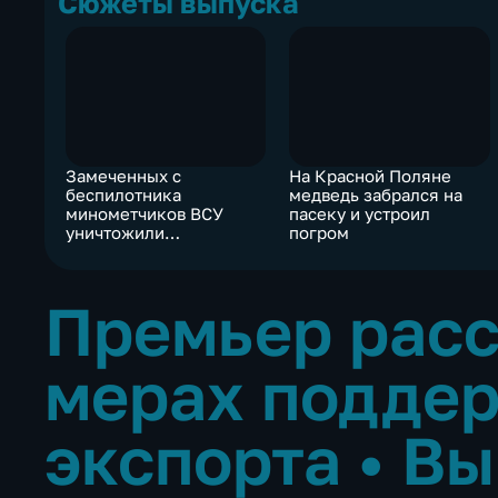
Сюжеты выпуска
Замеченных с
На Красной Поляне
беспилотника
медведь забрался на
минометчиков ВСУ
пасеку и устроил
уничтожили
погром
артиллерией
Премьер расс
мерах подде
экспорта
•
Вы