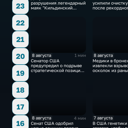
разрушения легендарный
усилили очистку
23
маяк "Кильдинский
после рекордно
Северный"
летнего паводка
22
21
20
8 августа
8 августа
1 мин
Сенатор США
Медики в броне
предупредил о подрыве
извлекли взрыв
стратегической позиции
осколок из раны
19
из-за новых пошлин
против России
18
17
8 августа
7 августа
4 мин
16
Сенат США одобрил
В США генетики