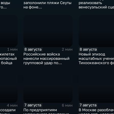
 воды
заполонили пляжи Сеуты
реализовать
го
на фоне
венесуэльский сц
катастрофического
для смены власти 
миграционного кризиса
8 августа
8 августа
1 мин
2 мин
жилетах
Российские войска
Новый эпизод
оопасный
нанесли массированный
масштабных учени
 бойца
групповой удар по
Тихоокеанского ф
стратегическим объектам
в глубоком тылу ВСУ
7 августа
7 августа
4 мин
6 мин
 создали
По предприятиям
В Москве разобла