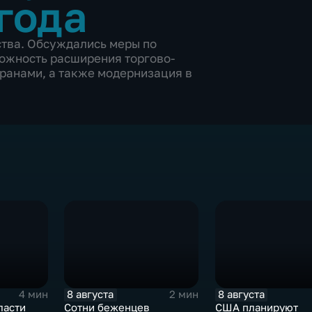
года
тва. Обсуждались меры по
можность расширения торгово-
ранами, а также модернизация в
8 августа
8 августа
4 мин
2 мин
ласти
Сотни беженцев
США планируют