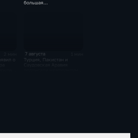
большая
агропромышленная
выставка
7 августа
2 мин
1 мин
аявил о
Турция, Пакистан и
ра
Саудовская Аравия
арков в
подписали меморандум о
сти
коллективной обороне