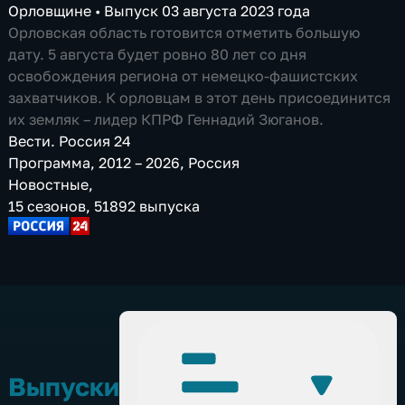
Орловщине
•
Выпуск 03 августа 2023 года
Орловская область готовится отметить большую
дату. 5 августа будет ровно 80 лет со дня
освобождения региона от немецко-фашистских
захватчиков. К орловцам в этот день присоединится
их земляк – лидер КПРФ Геннадий Зюганов.
Вести. Россия 24
Программа
,
2012 – 2026
,
Россия
Новостные
,
15 сезонов, 51892 выпуска
Выпуски