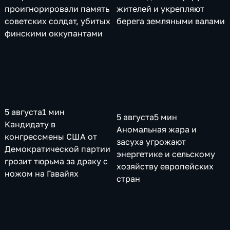
проигнорировали память
жителей и укрепляют
советских солдат, убитых
берега земляными валами
финскими оккупантами
5 августа
1 мин
5 августа
5 мин
Кандидату в
Аномальная жара и
конгрессмены США от
засуха угрожают
Демократической партии
энергетике и сельскому
грозит тюрьма за драку с
хозяйству европейских
ножом на Гавайях
стран