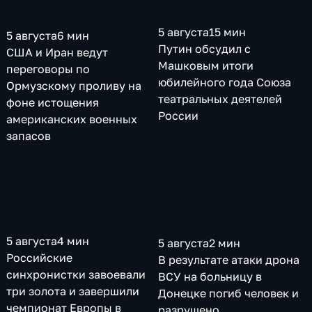
5 августа
15 мин
5 августа
6 мин
Путин обсудил с
США и Иран ведут
Машковым итоги
переговоры по
юбилейного года Союза
Ормузскому проливу на
театральных деятелей
фоне истощения
России
американских военных
запасов
5 августа
4 мин
5 августа
2 мин
Российские
В результате атаки дрона
синхронистки завоевали
ВСУ на больницу в
три золота и завершили
Донецке погиб человек и
чемпионат Европы в
разрушено