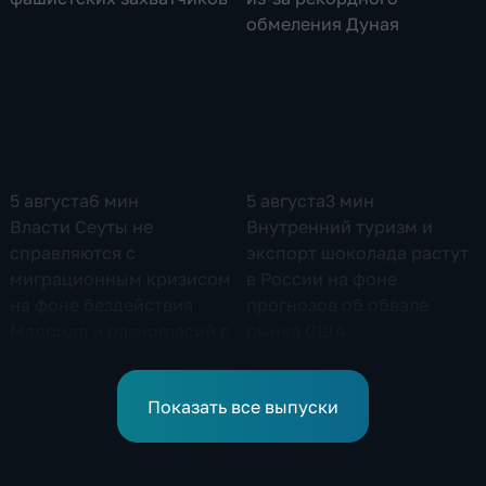
обмеления Дуная
5 августа
6 мин
5 августа
3 мин
Власти Сеуты не
Внутренний туризм и
справляются с
экспорт шоколада растут
миграционным кризисом
в России на фоне
на фоне бездействия
прогнозов об обвале
Мадрида и разногласий в
рынка США
ЕС
Показать все выпуски