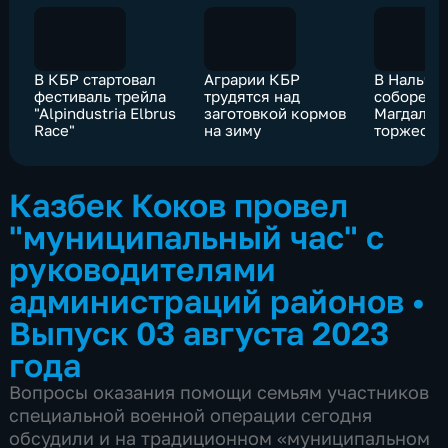
В КБР стартовал
Аграрии КБР
В Нальчи
фестиваль трейла
трудятся над
соборе М
"Alpindustria Elbrus
заготовкой кормов
Магдалин
Race"
на зиму
торжеств
богослуж
Казбек Коков провел
"муниципальный час" с
руководителями
администраций районов
•
Выпуск 03 августа 2023
года
Вопросы оказания помощи семьям участников
специальной военной операции сегодня
обсудили и на традиционном «муниципальном