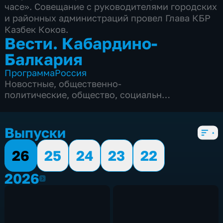
часе». Совещание с руководителями городских
и районных администраций провел Глава КБР
Казбек Коков.
Вести. Кабардино-
Балкария
Программа
Россия
Новостные
,
общественно-
политические
,
общество
,
социально-
экономические
,
5 сезонов, 560 выпусков
Выпуски
26
25
24
23
22
2026
2026