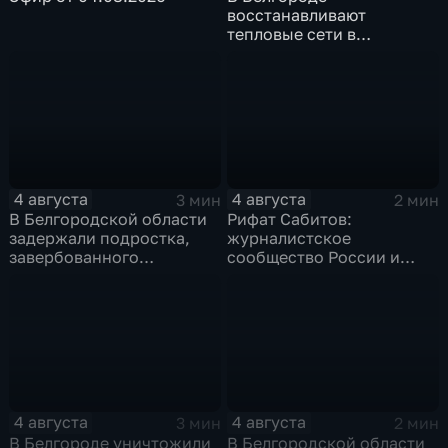
восстанавливают
тепловые сети в
Заводском переулке
4 августа
4 августа
3 мин
2 мин
В Белгородской области
Рифат Сабитов:
задержали подростка,
журналистское
завербованного
сообщество России и
Украиной через чат
Казахстана должно
знакомств "Дайвинчик"
совместно противостоять
фейкам и дезинформации
4 августа
4 августа
3 мин
2 мин
В Белгороде уничтожили
В Белгородской области