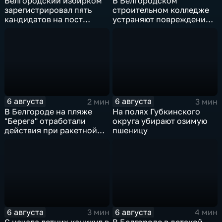
Белгородский избирком
В Белгородском
зарегистрировал пять
строительном колледже
кандидатов на пост
устраняют повреждения
губернатора
после атаки ВСУ
6 августа
6 августа
2 мин
3 мин
В Белгороде на пляже
На полях Губкинского
"Берега" отработали
округа убирают озимую
действия при ракетной
пшеницу
опасности
6 августа
6 августа
3 мин
4 мин