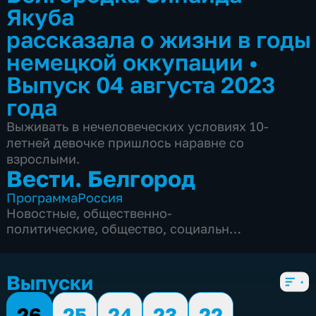
Якуба
рассказала о жизни в годы
немецкой оккупации
•
Выпуск 04 августа 2023
года
Выживать в нечеловеческих условиях 10-
летней девочке пришлось наравне со
взрослыми.
Вести. Белгород
Программа
Россия
Новостные
,
общественно-
политические
,
общество
,
социально-
экономические
,
5 сезонов, 9975 выпусков
Выпуски
26
25
24
23
22