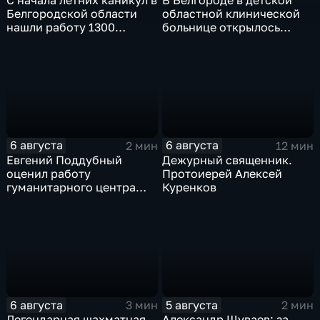
С начала летних каникул в
В Белгороде в детской
Белгородской области
областной клинической
нашли работу 1300
больнице открылось
подростков
новое модульное
приемное отделение
6 августа
6 августа
2 мин
12 мин
Евгений Поддубный
Дежурный священник.
оценил работу
Протоиерей Алексей
гуманитарного центра
Куренков
в Грайворонском округе
6 августа
5 августа
3 мин
2 мин
Легендарная шахматная
Александр Шуваев: за