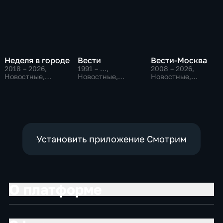
Неделя в городе
Вести
Вести-Москва
2018 – 2026
,
1991 – …
,
2008 – 2026
,
Новостные,
Новостные,
Новостные,
Общество,
Общественно-
Общественно-
общественно-
политические,
политические,
политические
социально-
социально-
экономические
экономические
Установить приложение Смотрим
О платформе