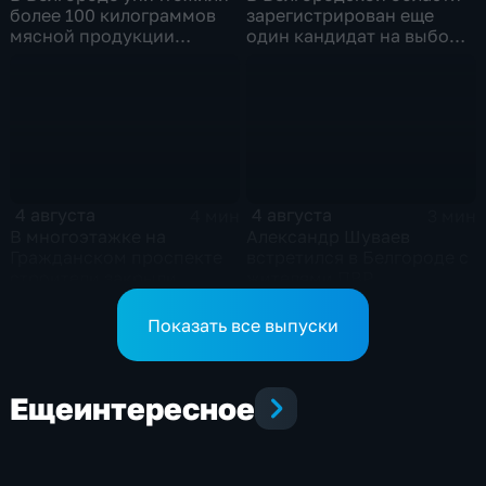
более 100 килограммов
зарегистрирован еще
мясной продукции
один кандидат на выборы
неизвестного
в депутаты Госдумы
происхождения
4 августа
4 августа
4 мин
3 мин
В многоэтажке на
Александр Шуваев
Гражданском проспекте
встретился в Белгороде с
строители закрыли
жителями ПВР
тепловой контур по
временной схеме
Показать все выпуски
Еще
интересное