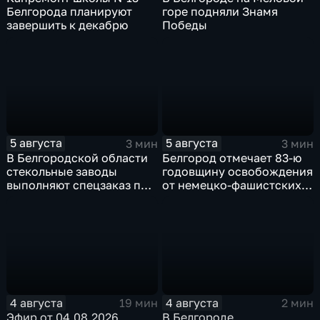
Белгорода планируют
горе подняли Знамя
завершить к декабрю
Победы
5 августа
5 августа
3 мин
3 мин
В Белгородской области
Белгород отмечает 83-ю
стекольные заводы
годовщину освобождения
выполняют спецзаказ по
от немецко-фашистских
изготовлению новых
захватчиков
оконных конструкций
4 августа
4 августа
19 мин
2 мин
Эфир от 04.08.2026
В Белгороде