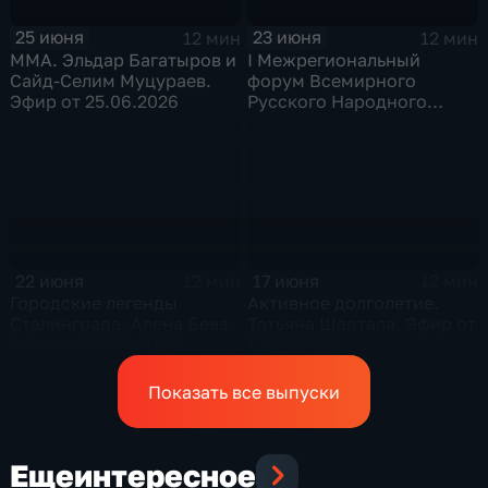
25 июня
23 июня
12 мин
12 мин
ММА. Эльдар Багатыров и
I Межрегиональный
Сайд-Селим Муцураев.
форум Всемирного
Эфир от 25.06.2026
Русского Народного
Собора в Волгограде.
Иерей Федор Лукьянов.
Эфир от 23.06.2026
22 июня
17 июня
12 мин
12 мин
Городские легенды
Активное долголетие.
Сталинграда. Алена Бевз.
Татьяна Шаптала. Эфир от
Эфир от 22.06.2026
17.06.2026
Показать все выпуски
Еще
интересное