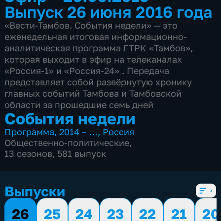
Выпуск 26 июня 2016 года
«Вести-Тамбов. События недели» — это
еженедельная итоговая информационно-
аналитическая программа ГТРК «Тамбов»,
которая выходит в эфир на телеканалах
«Россия-1» и «Россия-24» . Передача
представляет собой развёрнутую хронику
главных событий Тамбова и Тамбовской
области за прошедшие семь дней
События недели
Программа
,
2014 – …
,
Россия
Общественно-политические
,
13 сезонов, 581 выпуск
Выпуски
26
25
24
23
22
21
20