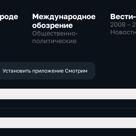
ороде
Международное
Вести
обозрение
2008 – 
Новостн
Общественно-
Общест
политические
политич
социаль
эконом
Установить приложение Смотрим