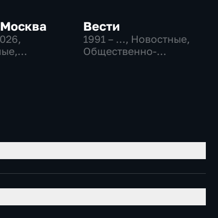
-Москва
Вести
2026
,
1991 – …
, Новостные,
ые,
Общественно-
венно-
политические,
еские,
социально-
но-
экономические
ические