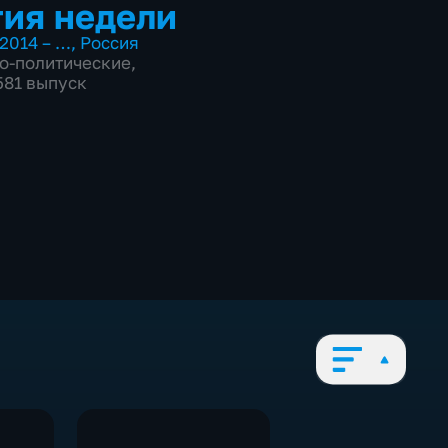
ия недели
2014 – …
,
Россия
о-политические
,
581 выпуск