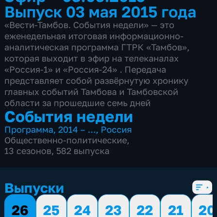
Выпуск 03 мая 2015 года
«Вести-Тамбов. События недели» — это
еженедельная итоговая информационно-
аналитическая программа ГТРК «Тамбов»,
которая выходит в эфир на телеканалах
«Россия-1» и «Россия-24» . Передача
представляет собой развёрнутую хронику
главных событий Тамбова и Тамбовской
области за прошедшие семь дней
События недели
Программа
,
2014 – …
,
Россия
Общественно-политические
,
13 сезонов, 582 выпуска
Выпуски
26
25
24
23
22
21
20