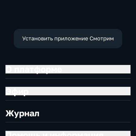
Общественно-
Общественно-
Общество,
политические
политические,
общественно-
социально-
политические
экономические
Установить приложение Смотрим
О платформе
Эфир
Журнал
Помощь и информация