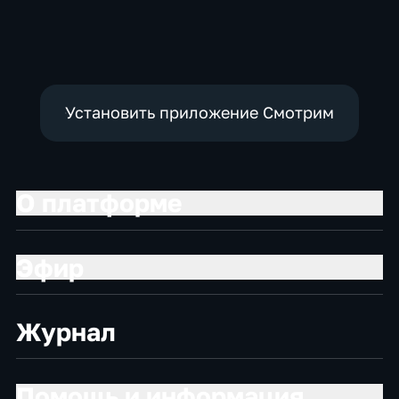
Общественно-
Общественно-
Общество,
политические
политические,
общественно-
социально-
политические
экономические
Установить приложение Смотрим
О платформе
Эфир
Журнал
Помощь и информация