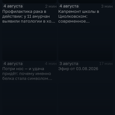
4 августа
4 августа
2 мин
3 мин
Профилактика рака в
Капремонт школы в
действии: у 11 амурчан
Циолковском:
выявили патологии в ходе
современное
Дня открытых дверей
оборудование и новый
фасад
4 августа
3 августа
4 мин
17 мин
Потри нос — и удача
Эфир от 03.08.2026
придёт: почему именно
белка стала символом
Белогорска