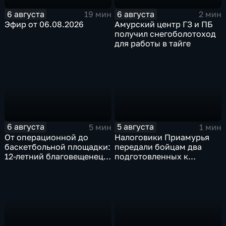
6 августа
6 августа
19 мин
2 мин
Эфир от 06.08.2026
Амурский центр ГЗ и ПБ
получил снегоболотоход
для работы в тайге
6 августа
5 августа
5 мин
1 мин
От операционной до
Налоговики Приамурья
баскетбольной площадки:
передали бойцам два
12-летний благовещенец
подготовленных к
после взрыва салюта
отправке внедорожника
учится жить с протезом