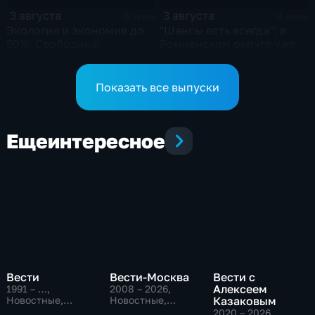
3 августа
3 августа
6 мин
4 мин
Экология и экономия до
"Шансы есть всегда": в
50%: Свободный
Ромненском округе уже
переходит на
больше недели
газомоторное топливо
продолжаются поиски
пропавшего грибника
Показать все выпуски
Еще
интересное
Вести
Вести-Москва
Вести с
Алексеем
1991 – …
,
2008 – 2026
,
Новостные,
Новостные,
Казаковым
Общественно-
Общественно-
2020 – 2026
,