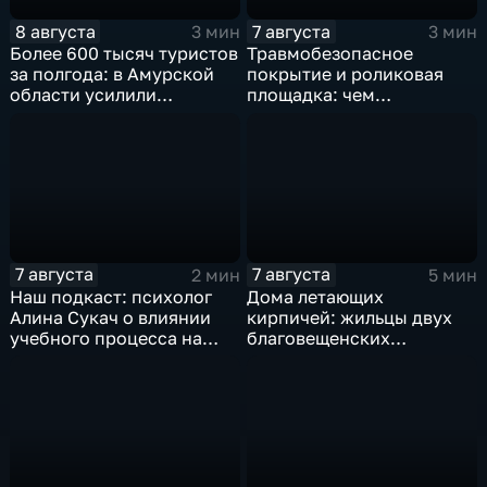
8 августа
7 августа
3 мин
3 мин
Более 600 тысяч туристов
Травмобезопасное
за полгода: в Амурской
покрытие и роликовая
области усилили
площадка: чем
контроль за гидами
привлекает горожан
спортзона на набережной
Благовещенска
7 августа
7 августа
2 мин
5 мин
Наш подкаст: психолог
Дома летающих
Алина Сукач о влиянии
кирпичей: жильцы двух
учебного процесса на
благовещенских
отношения взрослых и
многоэтажек боятся за
детей
свою жизнь