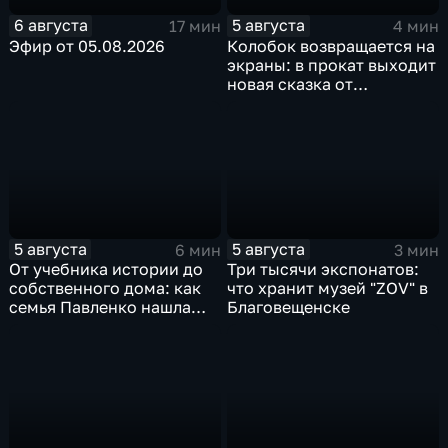
6 августа
5 августа
17 мин
4 мин
Эфир от 05.08.2026
Колобок возвращается на
экраны: в прокат выходит
новая сказка от
создателей "Последнего
богатыря"
5 августа
5 августа
6 мин
3 мин
От учебника истории до
Три тысячи экспонатов:
собственного дома: как
что хранит музей "ZOV" в
семья Павленко нашла
Благовещенске
счастье в Константиновке