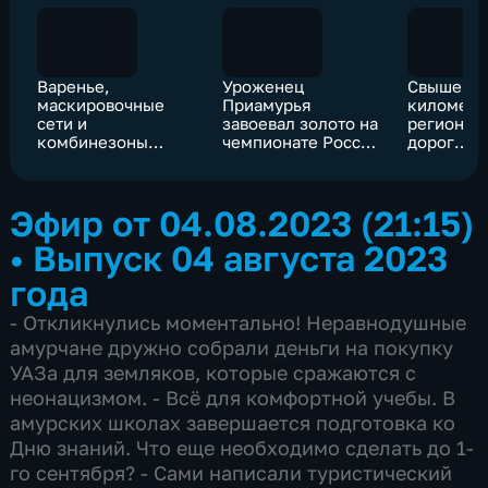
Варенье,
Уроженец
Свыше 20
маскировочные
Приамурья
километр
сети и
завоевал золото на
регионал
комбинезоны
чемпионате России
дорог
передадут
по легкой атлетике
восстанав
амурские
Приамурь
активисты
Эфир от 04.08.2023 (21:15)
защитникам
•
Выпуск 04 августа 2023
года
- Откликнулись моментально! Неравнодушные
амурчане дружно собрали деньги на покупку
УАЗа для земляков, которые сражаются с
неонацизмом. - Всё для комфортной учебы. В
амурских школах завершается подготовка ко
Дню знаний. Что еще необходимо сделать до 1-
го сентября? - Сами написали туристический