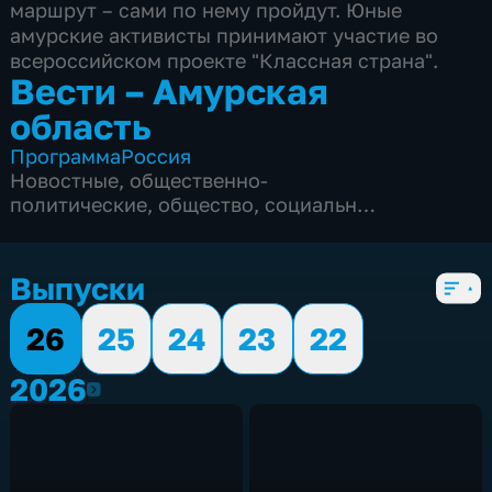
маршрут – сами по нему пройдут. Юные
амурские активисты принимают участие во
всероссийском проекте "Классная страна".
Вести – Амурская
область
Программа
Россия
Новостные
,
общественно-
политические
,
общество
,
социально-
экономические
,
5 сезонов, 2011 выпусков
Выпуски
26
25
24
23
22
2026
2026