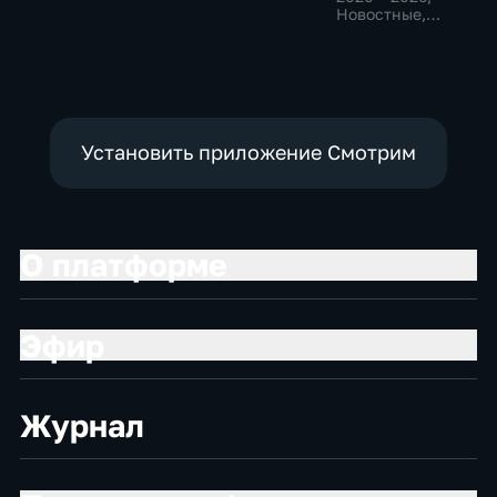
политические,
политические,
Новостные,
социально-
социально-
Общественно-
экономические
экономические
политические
Установить приложение Смотрим
О платформе
Эфир
Журнал