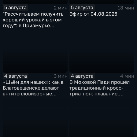
5 августа
5 августа
2 мин
18 мин
"Рассчитываем получить
Эфир от 04.08.2026
хороший урожай в этом
году": в Приамурье
убирают ранние зерновые
4 августа
4 августа
3 мин
4 мин
«Шьём для наших»: как в
В Моховой Пади прошёл
Благовещенске делают
традиционный кросс-
антитепловизорные
триатлон: плавание,
пончо
велосипед и бег по
пересечённой местности