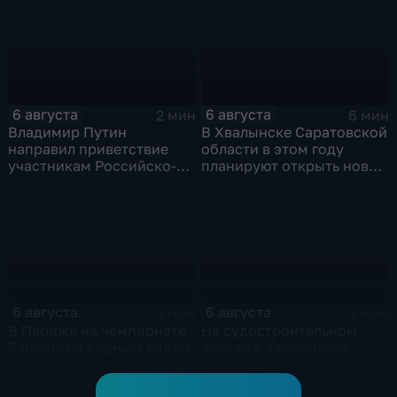
6 августа
6 августа
2 мин
6 мин
Владимир Путин
В Хвалынске Саратовской
направил приветствие
области в этом году
участникам Российско-
планируют открыть новую
киргизского
больницу
экономического форума
и Российско-киргизской
межрегиональной
конференции
6 августа
6 августа
3 мин
3 мин
В Париже на чемпионате
На судостроительном
Европы по водным видам
заводе в Хабаровске
спорта сегодня
приступили к сборке
завершаются
дебаркадеров