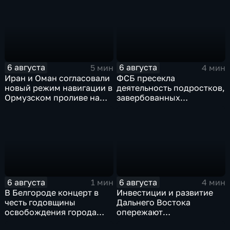
перехода к новой модели
грузовым самолетом
образования
6 августа
6 августа
5 мин
4 мин
Иран и Оман согласовали
ФСБ пресекла
новый режим навигации в
деятельность подростков,
Ормузском проливе на
завербованных
фоне нехватки
украинскими
боеприпасов у США
спецслужбами для
терактов в России
6 августа
6 августа
1 мин
4 мин
В Белгороде концерт в
Инвестиции и развитие
честь годовщины
Дальнего Востока
освобождения города
опережают
продолжился несмотря
среднероссийские