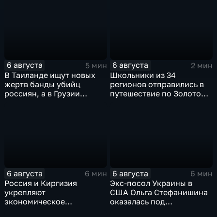
командования ВСУ
обработки древесины
6 августа
6 августа
5 мин
2 мин
В Таиланде ищут новых
Школьники из 34
жертв банды убийц
регионов отправились в
россиян, а в Грузии
путешествие по Золотому
фиксируют провокации
кольцу в рамках проекта
против туристов
"Кольцо Открытия"
6 августа
6 августа
6 мин
6 мин
Россия и Киргизия
Экс-посол Украины в
укрепляют
США Ольга Стефанишина
экономическое
оказалась под
партнерство в рамках
следствием по делу о