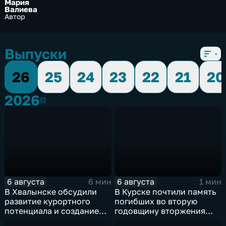
Мария
Валиева
Автор
Выпуски
26
25
24
23
22
21
20
2026
2026
6 августа
6 августа
6 мин
1 мин
В Хвалынске обсудили
В Курске почтили память
развитие курортного
погибших во вторую
потенциала и создание
годовщину вторжения
медицинского кластера
ВСУ