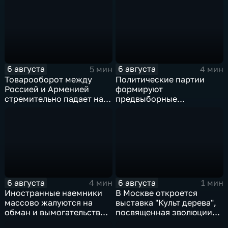
6 августа
6 августа
5 мин
4 мин
Товарооборот между
Политические партии
Россией и Арменией
формируют
стремительно падает на
предвыборные
фоне курса Еревана на
программы на фоне роста
евроинтеграцию
электоральной
активности
6 августа
6 августа
4 мин
1 мин
Иностранные наемники
В Москве откроется
массово жалуются на
выставка "Культ дерева",
обман и вымогательство
посвященная эволюции
со стороны
художественной