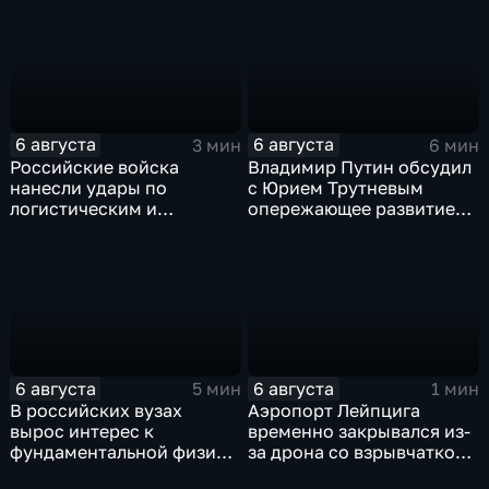
прав на чемпионаты мира
поступления в вузы
6 августа
6 августа
3 мин
6 мин
Российские войска
Владимир Путин обсудил
нанесли удары по
с Юрием Трутневым
логистическим и
опережающее развитие
энергетическим объектам
Дальнего Востока
ВСУ
6 августа
6 августа
5 мин
1 мин
В российских вузах
Аэропорт Лейпцига
вырос интерес к
временно закрывался из-
фундаментальной физике
за дрона со взрывчаткой
и авиастроению на фоне
рядом с украинским