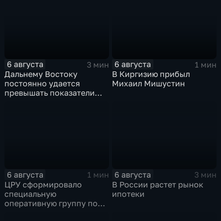
на блэкаут
показатели
6 августа
6 августа
3 мин
1 мин
Дальнему Востоку
В Киргизию прибыл
постоянно удается
Михаил Мишустин
превышать показатели
привлечения
инвестицийВ
6 августа
6 августа
1 мин
3 мин
ЦРУ сформировало
В России растет рынок
специальную
ипотеки
оперативную группу по
смене власти на Кубе.