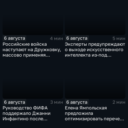
Евразийского
коррупции
экономического союза
6 августа
6 августа
4 мин
5 мин
Российские войска
Эксперты предупреждают
наступают на Дружковку,
о выходе искусственного
массово применяя
интеллекта из-под
оптоволоконные дроны
контроля разработчиков
6 августа
6 августа
3 мин
2 мин
Руководство ФИФА
Елена Ямпольская
поддержало Джанни
предложила
Инфантино после
оптимизировать перечень
скандала с продажей
олимпиад для