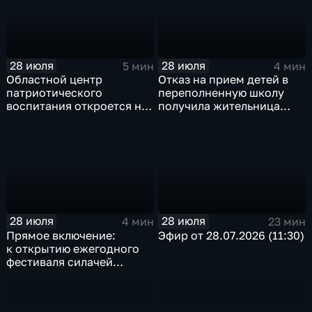
28 июля
28 июля
5 мин
4 мин
Областной центр
Отказ на прием детей в
патриотического
переполненную школу
воспитания откроется на
получила жительница
базе иркутского Дома
Грановщины Ольга Джура
офицеров
28 июля
28 июля
4 мин
23 мин
Прямое включение:
Эфир от 28.07.2026 (11:30)
к открытию ежегодного
фестиваля силачей
«Владимиръ» в эти
минуты готовятся
на территории