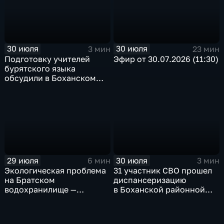
30 июля
30 июля
3 мин
23 мин
Подготовку учителей
Эфир от 30.07.2026 (11:30)
бурятского языка
обсудили в Боханском
педагогическом
колледже
29 июля
30 июля
6 мин
3 мин
Экологическая проблема
31 участник СВО прошел
на Братском
диспансеризацию
водохранилище —
в Боханской районной
нашествие бакланов
больнице
привело к падению улова
рыбы