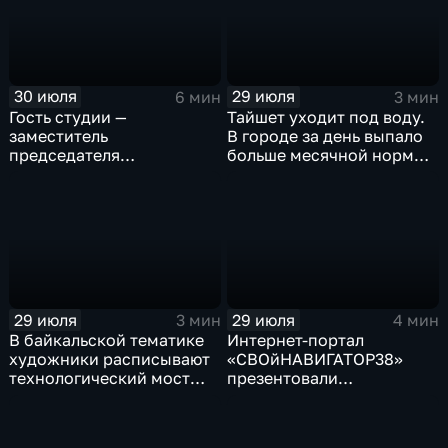
30 июля
29 июля
6 мин
3 мин
Гость студии —
Тайшет уходит под воду.
заместитель
В городе за день выпало
председателя
больше месячной нормы
правительства Иркутской
осадков
области Наталья
Дикусарова
29 июля
29 июля
3 мин
4 мин
В байкальской тематике
Интернет-портал
художники расписывают
«СВОйНАВИГАТОР38»
технологический мост
презентовали
через реку Ушаковку
в правительстве
в Иркутске
Иркутской области