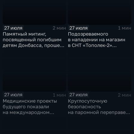
Каштаковской рощи
в предместье Рабочее
27 июля
27 июля
2 мин
1 мин
Памятный митинг,
Подозреваемого
посвященный погибшим
в нападении на магазин
детям Донбасса, прошел
в СНТ «Тополек-2»
сегодня в Иркутске
задержали в Иркутске
27 июля
27 июля
1 мин
2 мин
Медицинские проекты
Круглосуточную
будущего показали
безопасность
на международном
на паромной переправе
конгрессе роботической
к острову Ольхон в разгар
хирургии
туристического сезона
обеспечивают