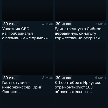
30 июля
30 июля
4 мин
3 мин
Участник СВО
Единственную в Сибири
из Прибайкалья
деревянную синагогу
с позывным «Морячок»
торжественно открыли
и губернатор Игорь
в архитектурно-
Кобзев встретились
этнографическом музее
в Иркутске
«Тальцы»
30 июля
30 июля
8 мин
4 мин
Гость студии —
К 1 сентября в Иркутске
кинорежиссер Юрий
отремонтируют 103
Яшников
образовательных
учреждения