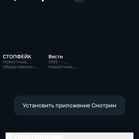
СТОПФЕЙК
Вести
Новостные,
1991 – …
,
Общественно-
Новостные,
политические,
Общественно-
общество
политические,
социально-
экономические
Установить приложение Смотрим
О платформе