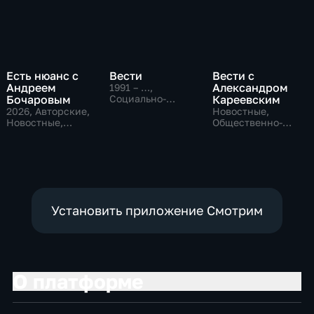
Есть нюанс с
Вести
Вести с
Андреем
Александром
1991 – …
,
Бочаровым
Социально-
Кареевским
экономические,
2026
, Авторские,
Новостные,
Новостные,
Новостные,
Общественно-
общественно-
общественно-
политические
политические
политические
Установить приложение Смотрим
О платформе