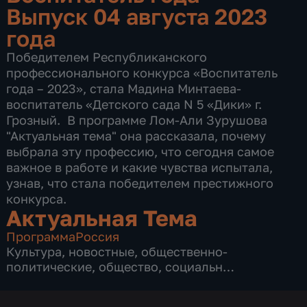
Выпуск 04 августа 2023
года
Победителем​ Республиканского
профессионального конкурса «Воспитатель
года – 2023», стала Мадина Минтаева-
воспитатель «Детского сада N 5 «Дики» г.
Грозный. ​ В программе Лом-Али Зурушова
"Актуальная тема" она рассказала, почему
выбрала эту профессию, что сегодня самое
важное в работе и какие чувства испытала,
узнав, что стала победителем престижного
конкурса.
Актуальная Тема
Программа
Россия
Культура
,
новостные
,
общественно-
политические
,
общество
,
социально-
экономические
,
3 сезона, 64 выпуска