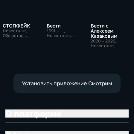
СТОПФЕЙК
Вести
Вести с
Алексеем
Новостные,
1991 – …
,
Общество,
Новостные,
Казаковым
общественно-
Общественно-
2020 – 2026
,
политические
политические,
Новостные,
социально-
Общественно-
экономические
политические
Установить приложение Смотрим
О платформе