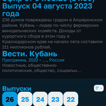
Выпуск 04 августа 2023
года
236 домов повреждены градом в Апшеронском
районе. Кубань – лидер по числу фермерских
винодельческих хозяйств. Доходы от
курортного сбора в этом году в
Краснодарском крае на начало лета составили
211 миллионов рублей.
Вести. Кубань
Программа
,
2022 – …
,
Россия
Новостные
,
общественно-
политические
,
общество
,
социально-
экономические
,
5 сезонов, 2536 выпусков
Выпуски
26
25
24
23
22