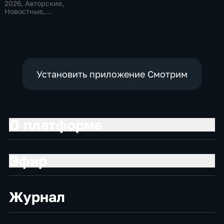
Общественно-
политические
2026
, Авторские,
политические,
Новостные,
социально-
общественно-
экономические
политические
Установить приложение Смотрим
О платформе
Эфир
Журнал