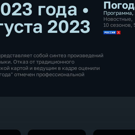
2023 года
•
Погод
Программа
,
густа 2023
Новостные
,
10 сезонов,
представляет собой синтез произведений
зыки. Отказ от традиционного
ской картой и ведущим в кадре оценили
Погода" отмечен профессиональной