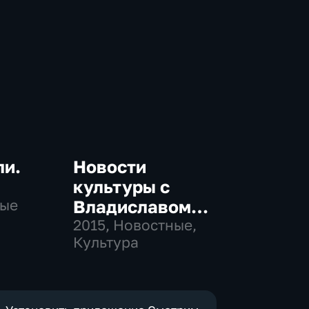
ли.
Новости
культуры с
ные
Владиславом
Флярковским
2015
, Новостные,
Культура