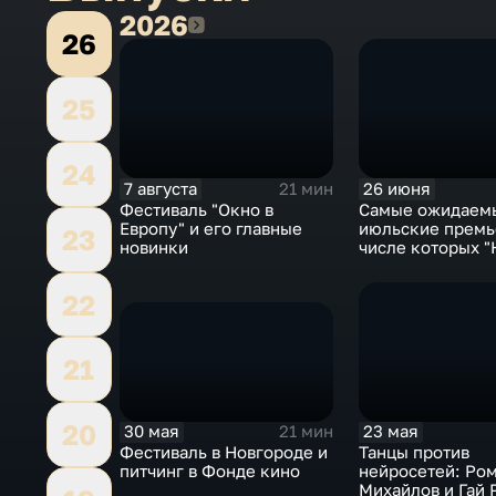
2026
2026
26
25
24
7 августа
26 июня
21 мин
Фестиваль "Окно в
Самые ожидаем
Европу" и его главные
июльские премь
23
новинки
числе которых "
деревню к деду
22
21
20
30 мая
23 мая
21 мин
Фестиваль в Новгороде и
Танцы против
питчинг в Фонде кино
нейросетей: Ро
Михайлов и Гай 