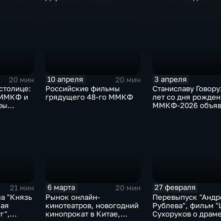
режиссерский де
ат
актрисы Алины
Насибуллиной
10 апреля
3 апреля
20 мин
20 мин
столице:
Российские фильмы
Станиславу Говору
 ММКФ и
грядущего 48-го ММКФ
лет со дня рожден
ры
ММКФ-2026 объяв
программа,
международный ф
"Российский кино
6 марта
27 февраля
21 мин
20 мин
а "Князь
Рынок онлайн-
Перевыпуск "Андр
ная
кинотеатров, новогодний
Рублева", фильм "
г",
кинопрокат в Китае,
Сухоруков о драм