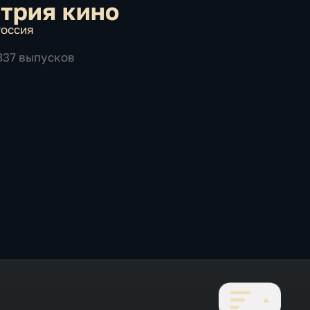
трия кино
оссия
 837 выпусков