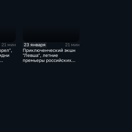
"Гуантанмера", форум
медиа-индустрии CSTB
23 января
21 мин
21 мин
орел",
Приключенческий экшн
идни
"Левша", летние
премьеры российских
блокбастеров,
кинопрокат в Индии