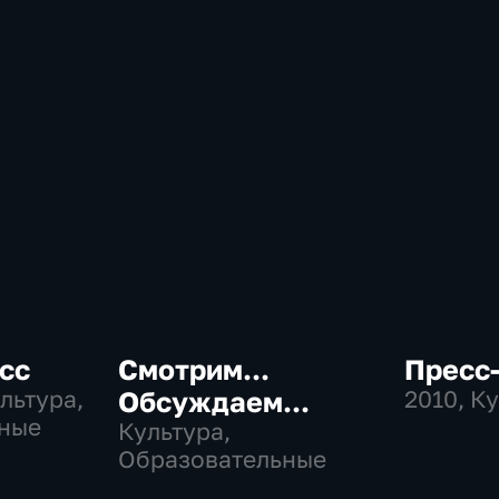
сс
Смотрим...
Пресс-
ультура,
Обсуждаем...
2010
, К
ные
Культура,
Образовательные