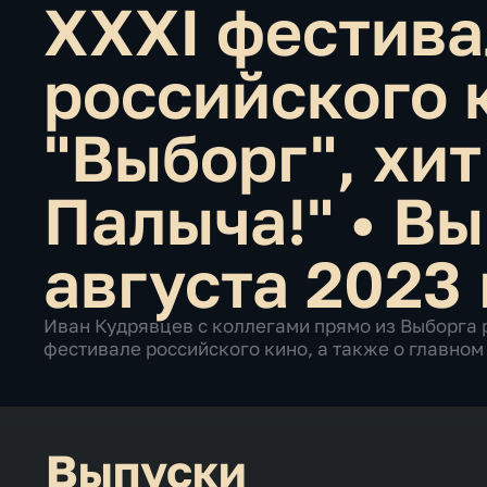
XXXI фестива
российского 
"Выборг", хит
Палыча!"
•
Вы
августа 2023 
Иван Кудрявцев с коллегами прямо из Выборга 
фестивале российского кино, а также о главном 
Выпуски