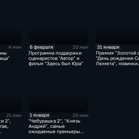
пина
фильм "Большая земля"
"Красавица"
6 февраля
31 января
4 мин
20 мин
аны
Программа поддержки
Премия "Золотой 
ица"
сценаристов "Автор" и
"День рождения С
фильм "Здесь был Юра"
Люмета", новинки
проката
1 января
21 мин
20 мин
и 2",
"Чебурашка 2", "Князь
тае,
Андрей", самые
ожидаемые премьеры
ного
2026 года