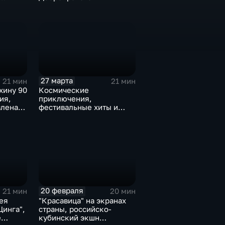
бют
27 марта
21 мин
21 мин
хину 90
Космические
ия,
приключения,
лена
фестивальные хиты и
оскаровские номинанты
орум
бизнес"
20 февраля
21 мин
20 мин
ея
"Красавица" на экранах
Цинга",
страны, российско-
е
кубинский экшн