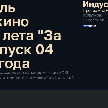
ль
Индус
Программа
Р
кино
Культура
,
16 сезонов,
 лета "За
пуск 04
года
расскажут о начавшемся там XXXI
летнем хите – комедии "За Палыча!".