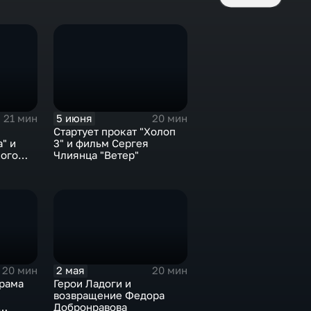
5 июня
21 мин
20 мин
Стартует прокат "Холоп
" и
3" и фильм Сергея
кого
Члиянца "Ветер"
2 мая
20 мин
20 мин
рама
Герои Ладоги и
возвращение Федора
Добронравова