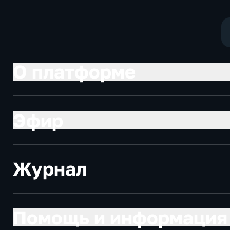
О платформе
Эфир
Журнал
Помощь и информация