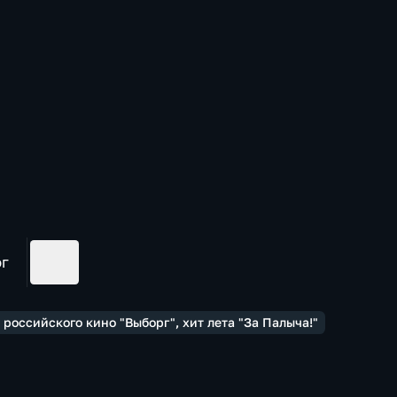
ог
российского кино "Выборг", хит лета "За Палыча!"