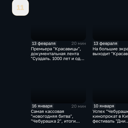
дебюты "Духа огня"
творчество Заце
11
13 февраля
13 февраля
20 мин
Премьера "Красавицы",
На большие экр
документальная лента
выходит "Красав
"Суздаль. 1000 лет и один
день", новинки проката
16 января
10 января
20 мин
Самая кассовая
Успех "Чебурашк
"новогодняя битва",
кинопрокат в Ки
"Чебурашка 2", итоги
фестиваль "Дни
кинопроката в Европе
короткометраж