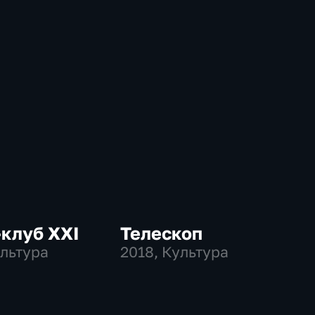
клуб ХХI
Телескоп
ультура
2018
, Культура