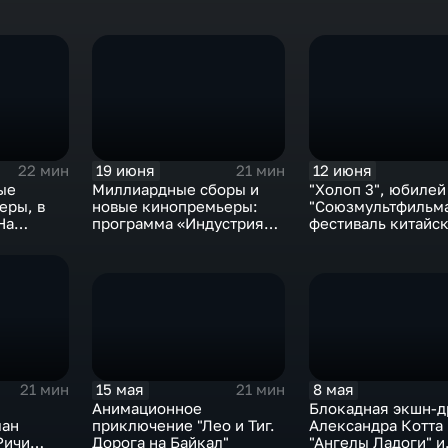
19 июня
12 июня
22 мин
21 мин
ые
Миллиардные сборы и
"Холоп 3", юбилей
еры, в
новые кинопремьеры:
"Союзмультфильма
На
программа «Индустрия
фестиваль китайс
шке 2"
кино» подведёт итоги
кино
недели и оценит
феноменальный успех
фильма "Холоп 3"
15 мая
8 мая
21 мин
21 мин
Анимационное
Блокадная экшн-д
приключение "Лео и Тиг.
Александра Котта
ман
Дорога на Байкал"
"Ангелы Ладоги" и
Ричи