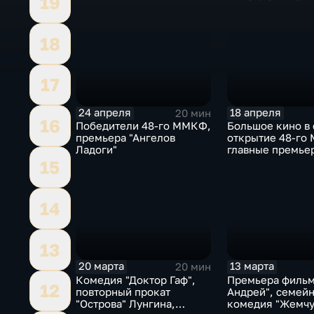
19
делят кинопрок
18
17
24 апреля
18 апреля
20 мин
16
Победители 48-го ММКФ,
Большое кино в 
премьера "Ангелов
открытие 48-го
Ладоги"
главные премье
недели
15
14
13
20 марта
13 марта
20 мин
Комедия "Доктор Гаф",
Премьера фильм
12
повторный прокат
Андрей", семей
"Острова" Лунгина,
комедия "Жемчу