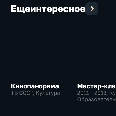
кино"
Еще
интересное
Кинопанорама
Мастер-кла
ТВ СССР, Культура
2011 – 2013
, К
Образователь