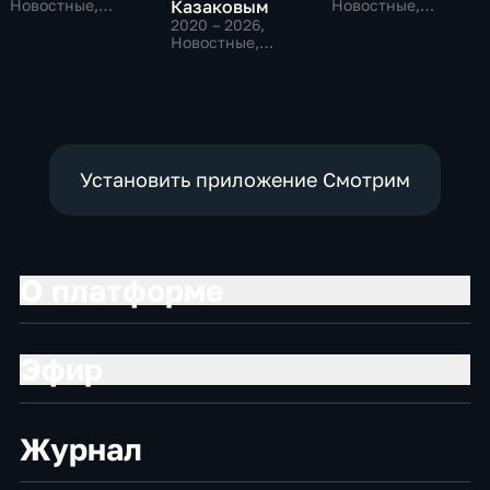
Новостные,
Казаковым
Новостные,
Общественно-
Общественно-
2020 – 2026
,
политические,
политические,
Новостные,
социально-
социально-
Общественно-
экономические
экономические
политические
Установить приложение Смотрим
О платформе
Эфир
Журнал