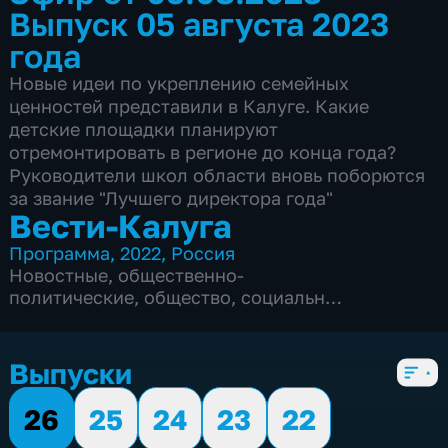
Выпуск 05 августа 2023
года
Новые идеи по укреплению семейных
ценностей представили в Калуге. Какие
детские площадки планируют
отремонтировать в регионе до конца года?
Руководители школ области вновь поборются
за звание "Лучшего директора года"
Вести-Калуга
Программа
,
2022
,
Россия
Новостные
,
общественно-
политические
,
общество
,
социально-
экономические
,
5 сезонов, 1219 выпусков
Выпуски
26
25
24
23
22