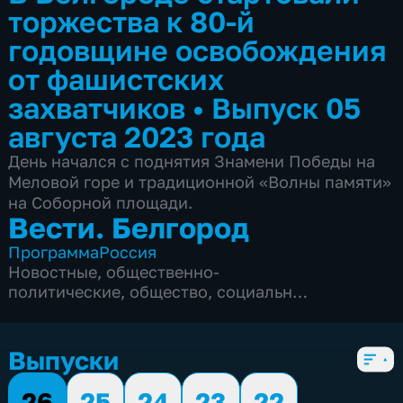
торжества к 80-й
годовщине освобождения
от фашистских
захватчиков
•
Выпуск 05
августа 2023 года
День начался с поднятия Знамени Победы на
Меловой горе и традиционной «Волны памяти»
на Соборной площади.
Вести. Белгород
Программа
Россия
Новостные
,
общественно-
политические
,
общество
,
социально-
экономические
,
5 сезонов, 9995 выпусков
Выпуски
26
25
24
23
22