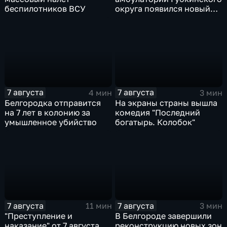
беспилотников ВСУ
округа появился новый
специалист по программе
"Земский доктор"
7 августа
7 августа
4 мин
3 мин
Белгородка отправится
На экраны страны вышла
на 7 лет в колонию за
комедия "Последний
умышленное убийство
богатырь. Колобок"
7 августа
7 августа
11 мин
3 мин
"Преступление и
В Белгороде завершили
наказание" от 7 августа
реконструкцию новых зон