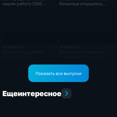
нашли работу 1300
больнице открылось
подростков
новое модульное
приемное отделение
6 августа
6 августа
2 мин
12 мин
Евгений Поддубный
Дежурный священник.
оценил работу
Протоиерей Алексей
гуманитарного центра
Куренков
в Грайворонском округе
Показать все выпуски
Еще
интересное