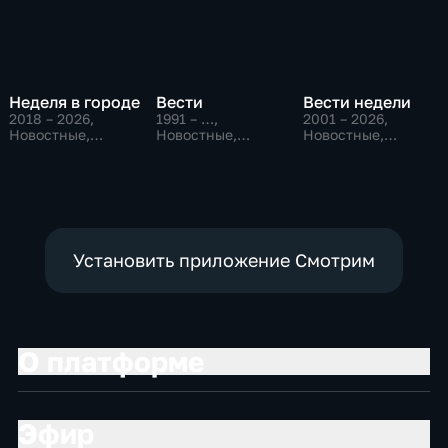
Неделя в городе
Вести
Вести недели
2018 – 2026
,
1991 – …
,
2001 – 2026
,
Новостные,
Новостные,
Новостные,
Общество,
Общественно-
Общественно-
общественно-
политические,
политические
политические
социально-
экономические
Установить приложение Смотрим
О платформе
Эфир