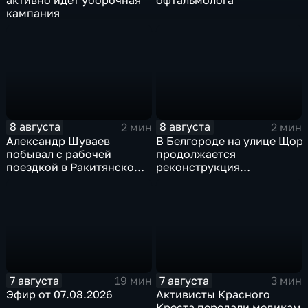
активно идет уборочная
офтальмолога
кампания
8 августа
8 августа
2 мин
2 мин
Александр Шуваев
В Белгороде на улице Щор
побывал с рабочей
продолжается
поездкой в Ракитянском
реконструкция
округе
изношенного участка тепл
7 августа
7 августа
19 мин
3 мин
Эфир от 07.08.2026
Активисты Красного
Креста передали медикам