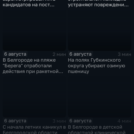
кандидатов на пост
устраняют повреждения
губернатора
после атаки ВСУ
6 августа
6 августа
2 мин
3 мин
В Белгороде на пляже
На полях Губкинского
"Берега" отработали
округа убирают озимую
действия при ракетной
пшеницу
опасности
6 августа
6 августа
3 мин
4 мин
С начала летних каникул в
В Белгороде в детской
Белгородской области
областной клинической