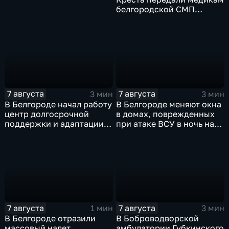
белгородской СМП
защитные комплекты
7 августа
7 августа
3 мин
3 мин
В Белгороде начал работу
В Белгороде меняют окна
центр долгосрочной
в домах, поврежденных
поддержки и адаптации
при атаке ВСУ в ночь на
ветеранов СВО и их семей
27 июля
7 августа
7 августа
1 мин
3 мин
В Белгороде отразили
В Боброводворской
массовый налет
амбулатории Губкинского