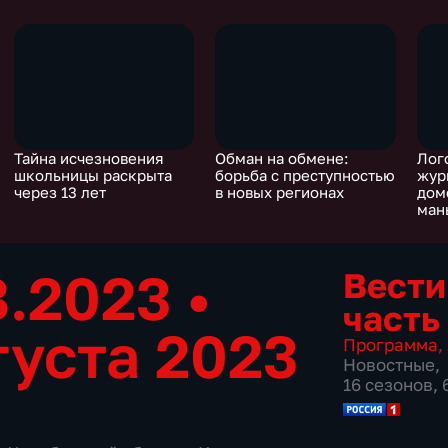
Тайна исчезновения
Обман на обмене:
Лог
школьницы раскрыта
борьба с преступностью
жур
через 13 лет
в новых регионах
дом
ман
8.2023
•
Вести
часть
густа 2023
Программа
,
Новостные
,
16 сезонов,