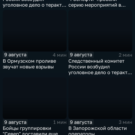
уголовное дело о теракте
серию мероприятий в
после ночной атаки ВСУ
поддержку коренных
на Белгород
народов Севера и
Дальнего Востока
9 августа
9 августа
4 мин
2 мин
В Ормузском проливе
Следственный комитет
звучат новые взрывы
России возбудил
уголовное дело о теракте
после ночной атаки ВСУ
на Белгород
9 августа
9 августа
1 мин
3 мин
Бойцы группировки
В Запорожской области
"Север" доставили еще
операторы