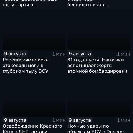
одну партию
беспилотников
гуманитарного груза
группировки "Восток"
планомерно уничтожают
технику и укрепления
ВСУ
9 августа
9 августа
1 мин
1 мин
Российские войска
81 год спустя: Нагасаки
атаковали цели в
вспоминает жертв
глубоком тылу ВСУ
атомной бомбардировки
9 августа
9 августа
1 мин
1 мин
Освобождение Красного
Ночные удары по
Кута в ДНР: детали
объектам ВСУ в Одессе,