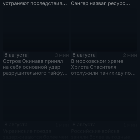
устраняют последствия
Сэнгер назвал ресурс
для водоснабжения
инструментом
пропаганды
8 августа
8 августа
3 мин
2 мин
Остров Окинава принял
В московском храме
на себя основной удар
Христа Спасителя
разрушительного тайфуна
отслужили панихиду по
"Дельфин"
погибшим жителям
Южной Осетии
8 августа
8 августа
1 мин
1 мин
Украинские поезда
Российские войска
задерживаются более чем
заняли более выгодные