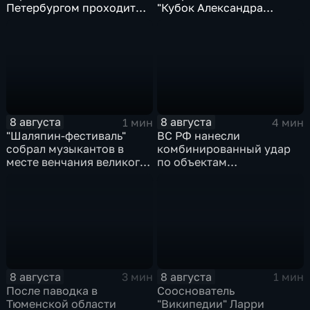
Петербургом проходит
"Кубок Александра
третий этап "Формулы‑4"
Овечкина"
8 августа
8 августа
1 мин
4 мин
"Шаляпин‑фестиваль"
ВС РФ нанесли
собрал музыкантов в
комбинированный удар
месте венчания великого
по объектам
певца
логистической,
топливной и
энергетической
инфраструктуры в Киеве
8 августа
8 августа
3 мин
1 мин
После паводка в
Сооснователь
Тюменской области
"Википедии" Ларри