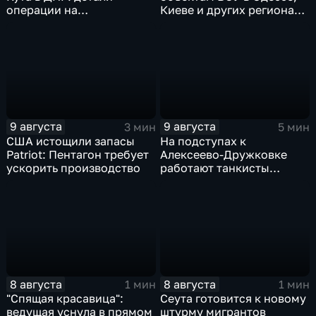
операции на
Киеве и других регионах
Добропольском
Украины
направлении
9 августа
9 августа
3 мин
5 мин
США истощили запасы
На подступах к
Patriot: Пентагон требует
Алексеево-Дружковке
ускорить производство
работают танкисты
"Южной"
8 августа
8 августа
1 мин
1 мин
"Спящая красавица":
Сеута готовится к новому
ведущая уснула в прямом
штурму мигрантов