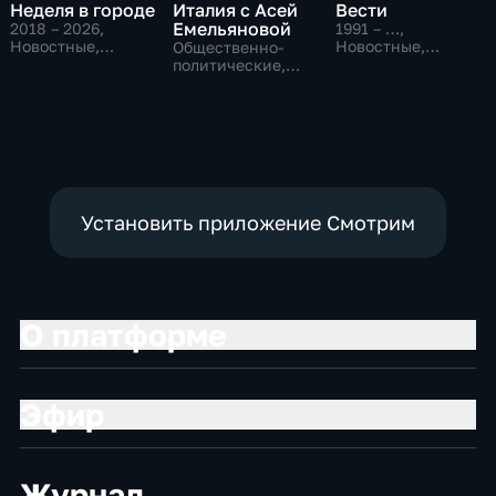
Неделя в городе
Италия с Асей
Вести
Емельяновой
2018 – 2026
,
1991 – …
,
Новостные,
Новостные,
Общественно-
Общество,
Общественно-
политические,
общественно-
политические,
Общество,
политические
социально-
новостные
экономические
Установить приложение Смотрим
О платформе
Эфир
Журнал