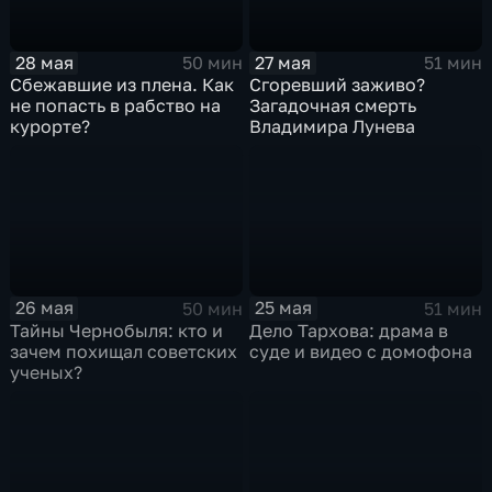
28 мая
27 мая
50 мин
51 мин
Сбежавшие из плена. Как
Сгоревший заживо?
не попасть в рабство на
Загадочная смерть
курорте?
Владимира Лунева
26 мая
25 мая
50 мин
51 мин
Тайны Чернобыля: кто и
Дело Тархова: драма в
зачем похищал советских
суде и видео с домофона
ученых?