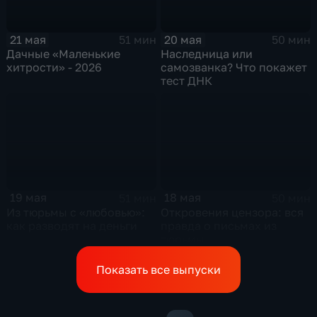
21 мая
20 мая
51 мин
50 мин
Дачные «Маленькие
Наследница или
хитрости» - 2026
самозванка? Что покажет
тест ДНК
19 мая
18 мая
51 мин
50 мин
Из тюрьмы с «любовью»:
Откровения цензора: вся
как разводят на деньги
правда о письмах из
тюрьмы
Показать все выпуски