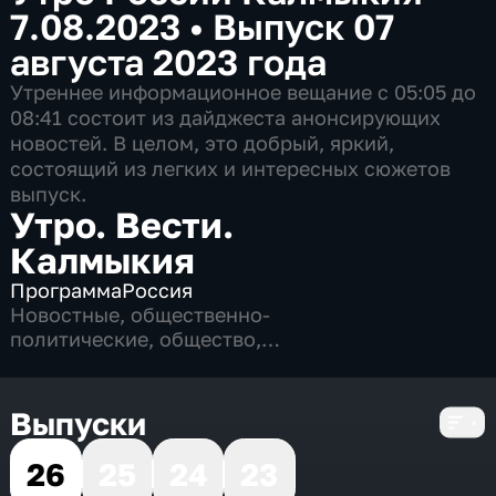
7.08.2023
•
Выпуск 07
августа 2023 года
Утреннее информационное вещание c 05:05 до
08:41 состоит из дайджеста анонсирующих
новостей. В целом, это добрый, яркий,
состоящий из легких и интересных сюжетов
выпуск.
Утро. Вести.
Калмыкия
Программа
Россия
Новостные
,
общественно-
политические
,
общество
,
развлекательные
,
4 сезона, 824 выпуска
Выпуски
26
25
24
23