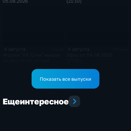
05.08.2026
(21:10)
4 августа
4 августа
1 мин
26 мин
Игроки "ХК Сочи" вышли
Эфир от 04.08.2026
на лед после летней
(17:30)
паузы
Показать все выпуски
Еще
интересное