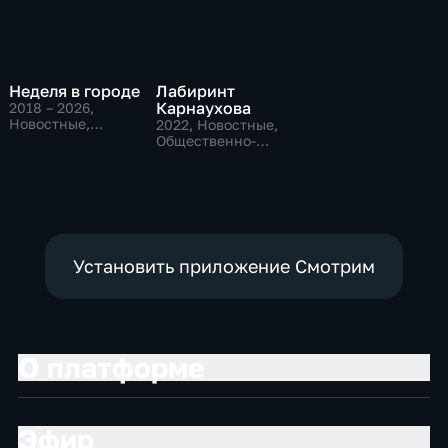
Неделя в городе
Лабиринт
Карнаухова
2018 – 2026
,
Новостные,
2022
, Новостные,
Общественно-
Общественно-
политические,
политические
общество
Установить приложение Смотрим
О платформе
Эфир