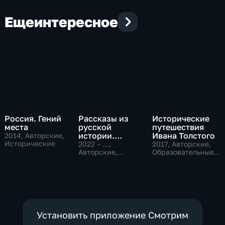
Еще
интересное
Россия. Гений
Рассказы из
Исторические
места
русской
путешествия
истории.
Ивана Толстого
2014
, Авторские,
Исторические
Владимир
2022 – …
,
2017
, Авторские,
Мединский
Авторские,
Образовательные,
Исторические,
исторические
образовательные
Установить приложение Смотрим