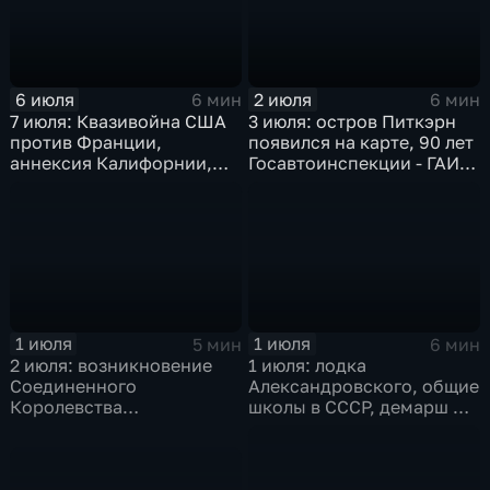
6 июля
2 июля
6 мин
6 мин
7 июля: Квазивойна США
3 июля: остров Питкэрн
против Франции,
появился на карте, 90 лет
аннексия Калифорнии,
Госавтоинспекции - ГАИ -
агрессия Японии в Китае
ГИБДД, переселение
и Брионская декларация
евреев на Мадагаскар,
помощь моджахедам от
США
1 июля
1 июля
5 мин
6 мин
2 июля: возникновение
1 июля: лодка
Соединенного
Александровского, общие
Королевства
школы в СССР, демарш Де
Великобритании и
Голля и роспуск ОВД
Ирландии,
провозглашение