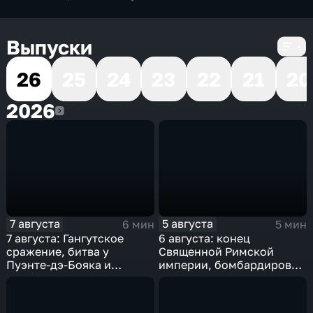
Выпуски
26
25
24
23
22
21
20
2026
2026
7 августа
5 августа
6 мин
5 мин
7 августа: Гангутское
6 августа: конец
сражение, битва у
Священной Римской
Пуэнте-дэ-Бояка и
империи, бомбардировка
мировой рекорд
Хиросимы и полет
гидросамолета БЕ-200
Германа Титова