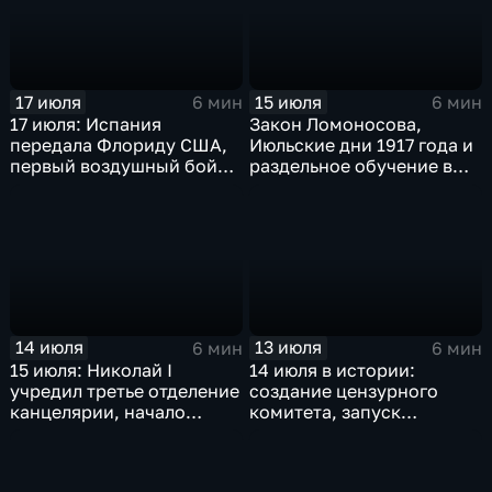
17 июля
15 июля
6 мин
6 мин
17 июля: Испания
Закон Ломоносова,
передала Флориду США,
Июльские дни 1917 года и
первый воздушный бой
раздельное обучение в
над морем т марш
школах СССР: главные
побежденных
события 16 июля в
истории России и мира
14 июля
13 июля
6 мин
6 мин
15 июля: Николай I
14 июля в истории:
учредил третье отделение
создание цензурного
канцелярии, начало
комитета, запуск
гражданской авиации в
Транссиба и свержение
СССР, Майнауское
монархии в Ираке
заявление против