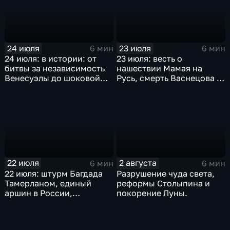
24 июля
23 июля
6 мин
6 мин
24 июля: в истории: от
23 июля: весть о
битвы за независимость
нашествии Мамая на
Венесуэлы до шоковой
Русь, смерть Васнецова и
денежной реформы
мораторий на добычу
Ельцина
китов
22 июля
2 августа
6 мин
6 мин
22 июля: штурм Багдада
Разрушение чуда света,
Тамерланом, единый
реформы Столыпина и
аршин в России,
покорение Луны.
реабилитация Дрейфуса и
отмена порки в
английских школах