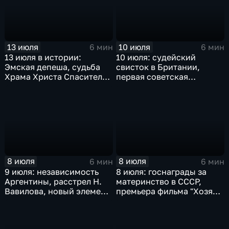
ядерного оружия,
крупнейшая техногенная
катастрофа в Московском
метро
13 июля
10 июля
6 мин
6 мин
13 июля в истории:
10 июля: судейский
Эмская депеша, судьба
свисток в Британии,
Храма Христа Спасителя
первая советская
и подвиг пограничников
Конституция, трагедия в
Едвабне и присяга
Ельцина
8 июля
8 июля
6 мин
6 мин
9 июля: независимость
8 июля: госнаграды за
Аргентины, расстрел Н.
материнство в СССР,
Вавилова, новый элемент
премьера фильма "Хозяин
- Нобелий, Г. Киссинджер
тайги", смерть Ким Ир
едет в Китай
Сена