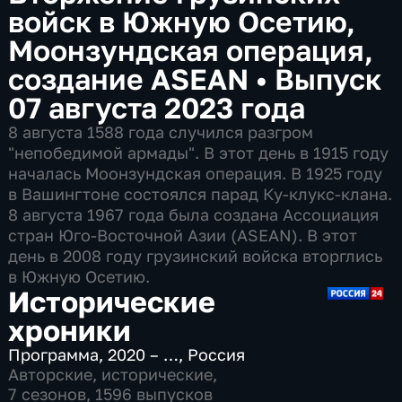
войск в Южную Осетию,
Моонзундская операция,
создание ASEAN
•
Выпуск
07 августа 2023 года
8 августа 1588 года случился разгром
"непобедимой армады". В этот день в 1915 году
началась Моонзундская операция. В 1925 году
в Вашингтоне состоялся парад Ку-клукс-клана.
8 августа 1967 года была создана Ассоциация
стран Юго-Восточной Азии (ASEAN). В этот
день в 2008 году грузинский войска вторглись
в Южную Осетию.
Исторические
хроники
Программа
,
2020 – …
,
Россия
Авторские
,
исторические
,
7 сезонов, 1596 выпусков