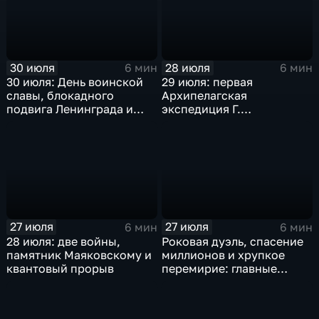
30 июля
28 июля
6 мин
6 мин
30 июля: День воинской
29 июля: первая
славы, блокадного
Архипелагская
подвига Ленинграда и
экспедиция Г.
великих советских
Спиридонова, мораторий
свершений
СССР на ядерные взрывы
и испытания самолета
ТУ-124А
27 июля
27 июля
6 мин
6 мин
28 июля: две войны,
Роковая дуэль, спасение
памятник Маяковскому и
миллионов и хрупкое
квантовый прорыв
перемирие: главные
исторические события 27
июля