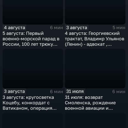
4 августа
3 августа
6 мин
5 мин
5 августа: Первый
4 августа: Георгиевский
военно-морской парад в
трактат, Владимр Ульянов
России, 100 лет трюку
(Ленин) - адвокат ,
Гудини, "Огонь по
нейтралитет США и
штабам!", олимпиада в
деноминация 1997
Рио-де-Жанейро
3 августа
31 июля
6 мин
6 мин
3 августа: кругосветка
31 июля: возврат
Коцебу, конкордат с
Смоленска, рождение
Ватиканом, операция
военной авиации и
"Рельсовая война" и
открытие "Лужников"
закрытие Олимпиады-80