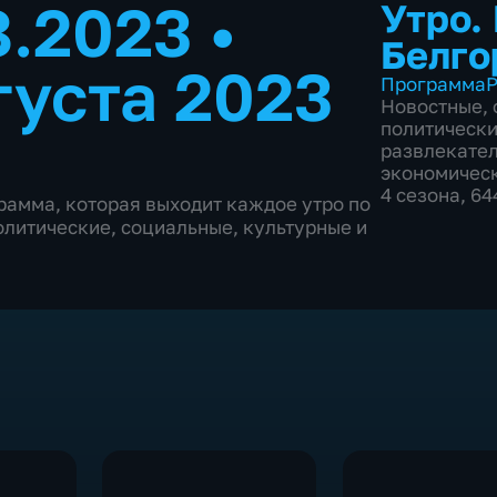
8.2023
•
Утро.
Белго
густа 2023
Программа
Р
Новостные
,
политическ
развлекате
экономичес
4 сезона, 6
рамма, которая выходит каждое утро по
олитические, социальные, культурные и