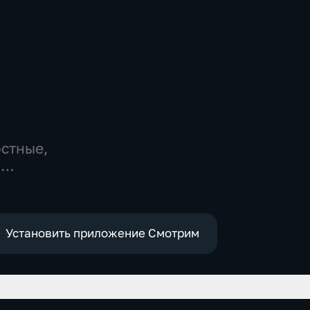
остные,
-
,
е
Установить приложение Смотрим