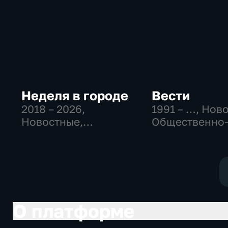
Неделя в городе
Вести
2018 – 2026
,
1991 – …
, Нов
Новостные,
Общественно
Общественно-
политические
политические,
социально-
общество
экономически
О платформе