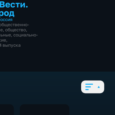
 Вести.
род
оссия
общественно-
ие
,
общество
,
льные
,
социально-
кие
,
44 выпуска