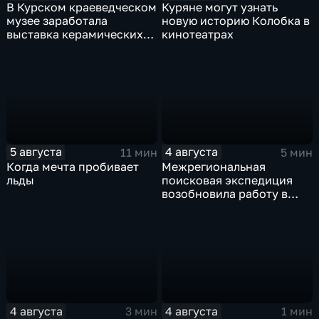
В Курском краеведческом
Куряне могут узнать
музее заработала
новую историю Колобка в
выставка керамических
кинотеатрах
игрушек в традиционных
нарядах нашего края
5 августа
4 августа
11 мин
5 мин
Когда мечта пробивает
Межрегиональная
льды
поисковая экспедиция
возобновила работу в
Знаменской роще Курска
4 августа
4 августа
3 мин
1 мин