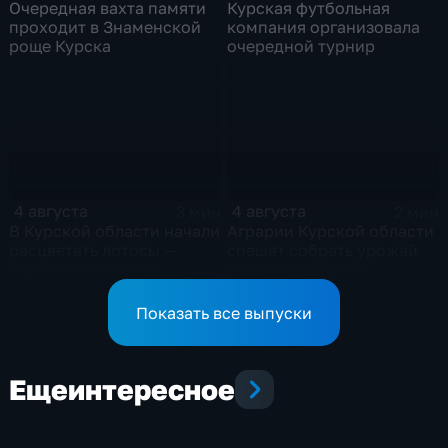
Очередная вахта памяти
Курская футбольная
проходит в Знаменской
компания организовала
роще Курска
очередной турнир
4 августа
4 августа
3 мин
2 мин
В Курской области начали
Аграрии Курской области
расцветать лотосы —
спешат собрать урожай
уникальные цветы
на полях региона
Показать все выпуски
Еще
интересное