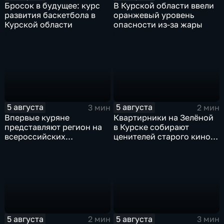
Бросок в будущее: курс
В Курской области ввели
развития баскетбола в
оранжевый уровень
Курской области
опасности из-за жары
5 августа
5 августа
3 мин
2 мин
Впервые куряне
Квартирники на Зелёной
представляют регион на
в Курске собирают
всероссийских
ценителей старого кино
юношеских
уже 8 лет
соревнованиях по игре в
лапту
5 августа
5 августа
2 мин
3 мин