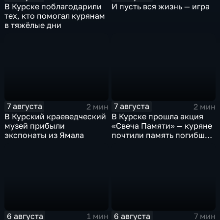
В Курске поблагодарили
И пусть вся жизнь — игра
тех, кто помогал курянам
в тяжёлые дни
7 августа
7 августа
2 мин
2 мин
В Курский краеведческий
В Курске прошла акция
музей прибыли
«Свеча Памяти» — куряне
экспонаты из Ямала
почтили память погибших
в результате вторжения
ВСУ
6 августа
6 августа
1 мин
7 мин