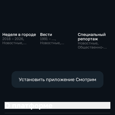
Неделя в городе
Вести
Специальный
репортаж
2018 – 2026
,
1991 – …
,
Новостные,
Новостные,
Новостные,
Общество,
Общественно-
Общественно-
общественно-
политические,
политические,
политические
социально-
социально-
экономические
экономические
Установить приложение Смотрим
О платформе