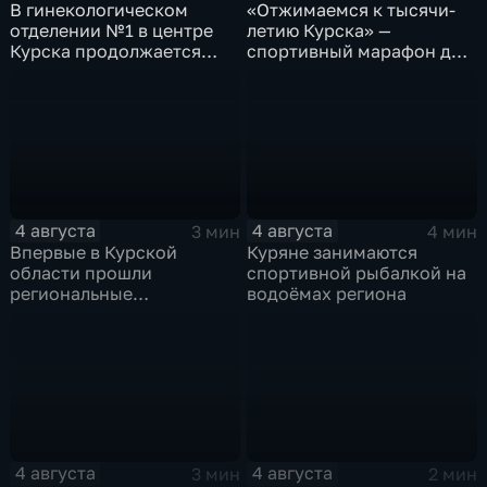
В гинекологическом
«Отжимаемся к тысячи-
отделении №1 в центре
летию Курска» —
Курска продолжается
спортивный марафон для
реконструкция
горожан
4 августа
4 августа
3 мин
4 мин
Впервые в Курской
Куряне занимаются
области прошли
спортивной рыбалкой на
региональные
водоёмах региона
соревнования по
мотоджимхане
4 августа
4 августа
3 мин
2 мин