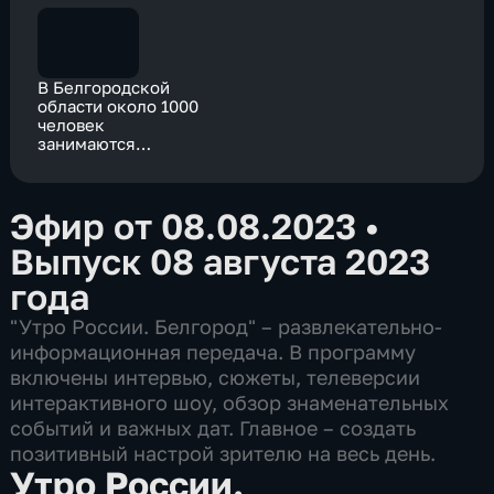
В Белгородской
области около 1000
человек
занимаются
альпинизмом
Эфир от 08.08.2023
•
Выпуск 08 августа 2023
года
"Утро России. Белгород" – развлекательно-
информационная передача. В программу
включены интервью, сюжеты, телеверсии
интерактивного шоу, обзор знаменательных
событий и важных дат. Главное – создать
позитивный настрой зрителю на весь день.
Утро России.