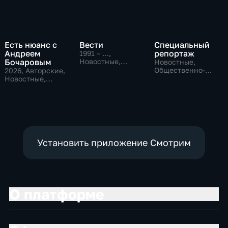
Есть нюанс с
Вести
Специальный
Андреем
репортаж
1991 – …
,
Бочаровым
Новостные,
Новостные,
Общественно-
Общественно-
2026
, Авторские,
политические,
политические,
Новостные,
социально-
социально-
общественно-
экономические
экономические
политические
Установить приложение Смотрим
О платформе